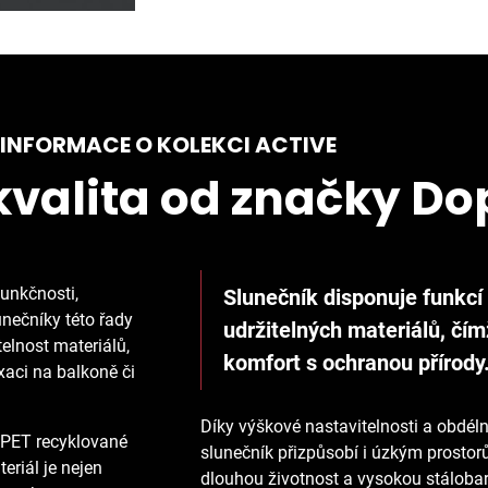
INFORMACE O KOLEKCI ACTIVE
valita od značky Do
unkčnosti,
Slunečník disponuje funkcí
nečníky této řady
udržitelných materiálů, čím
telnost materiálů,
komfort s ochranou přírody
xaci na balkoně či
Díky výškové nastavitelnosti a obdél
% PET recyklované
slunečník přizpůsobí i úzkým prostor
eriál je nejen
dlouhou životnost a vysokou stálobar