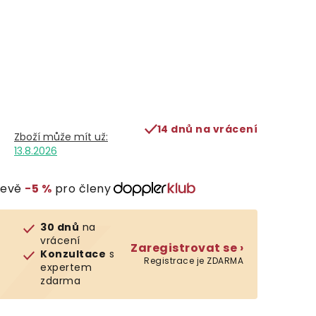
14 dnů na vrácení
13.8.2026
levě
−5 %
pro členy
30 dnů
na
vrácení
Zaregistrovat se ›
Konzultace
s
Registrace je ZDARMA
expertem
zdarma