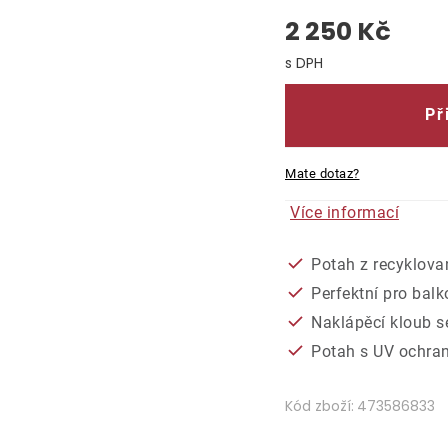
2 250 Kč
Měrná cena:
Př
Mate dotaz?
Více informací
Potah z recyklova
Perfektní pro bal
Naklápěcí kloub s
Potah s UV ochra
Kód zboží:
473586833