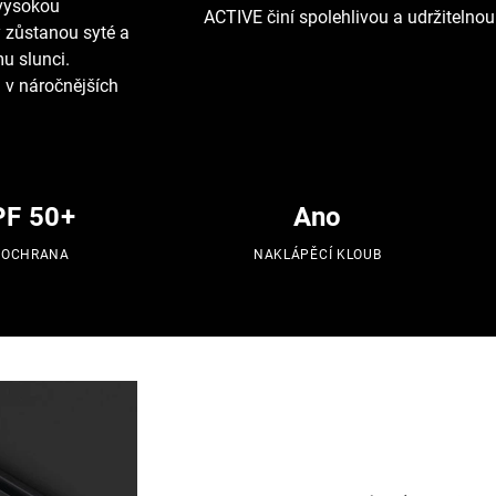
 vysokou
ACTIVE činí spolehlivou a udržitelnou
y zůstanou syté a
u slunci.
i v náročnějších
PF 50+
Ano
 OCHRANA
NAKLÁPĚCÍ KLOUB