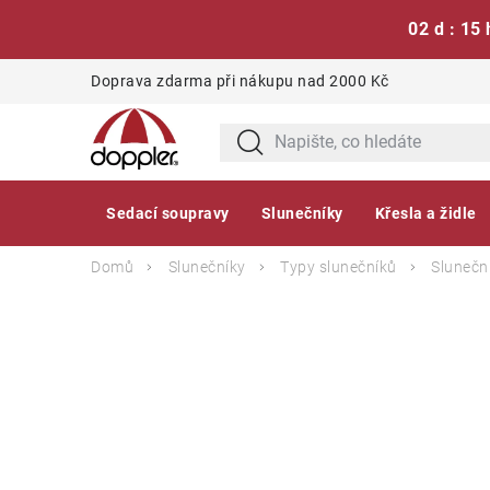
02 d : 15 
Přejít
Doprava zdarma při nákupu nad 2000 Kč
na
obsah
Sedací soupravy
Slunečníky
Křesla a židle
Domů
Slunečníky
Typy slunečníků
Sluneční