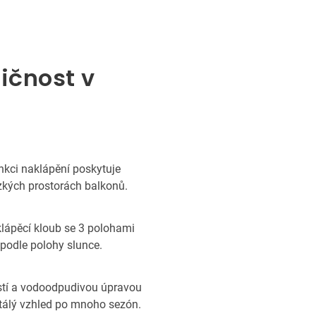
ičnost v
nkci naklápění poskytuje
úzkých prostorách balkonů.
klápěcí kloub se 3 polohami
podle polohy slunce.
stí a vodoodpudivou úpravou
stálý vzhled po mnoho sezón.