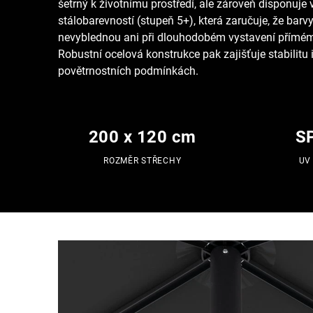
šetrný k životnímu prostředí, ale zároveň disponuje
stálobarevností (stupeň 5+), která zaručuje, že barv
nevyblednou ani při dlouhodobém vystavení přímém
Robustní ocelová konstrukce pak zajišťuje stabilitu 
povětrnostních podmínkách.
200 x 120 cm
S
ROZMĚR STŘECHY
UV