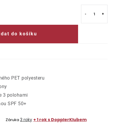
idat do košíku
ného PET polyesteru
kony
e 3 polohami
nou SPF 50+
3 roky
+ 1 rok s DopplerKlubem
Záruka