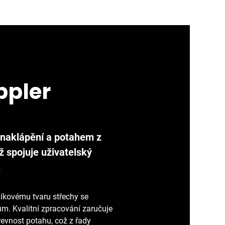
ppler
 naklápění a potahem z
ž spojuje uživatelský
.
níkovému tvaru střechy se
ům. Kvalitní zpracování zaručuje
evnost potahu, což z řady