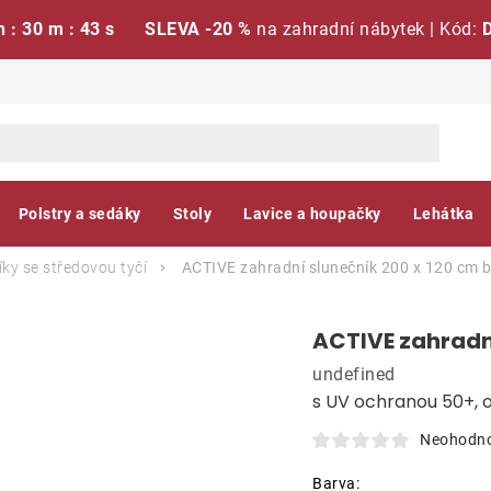
h : 30 m : 42 s
SLEVA -20 %
na zahradní nábytek | Kód:
Polstry a sedáky
Stoly
Lavice a houpačky
Lehátka
ky se středovou tyčí
ACTIVE zahradní slunečník 200 x 120 cm 
ACTIVE zahradní
undefined
s UV ochranou 50+, 
Neohodn