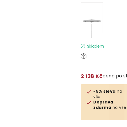
Skladem
2 138 Kč
cena po s
-5% sleva
na
vše
Doprava
zdarma
na vše