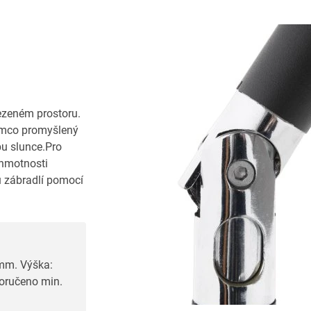
ezeném prostoru.
tímco promyšlený
u slunce.Pro
 hmotnosti
 zábradlí pomocí
 mm. Výška:
poručeno min.