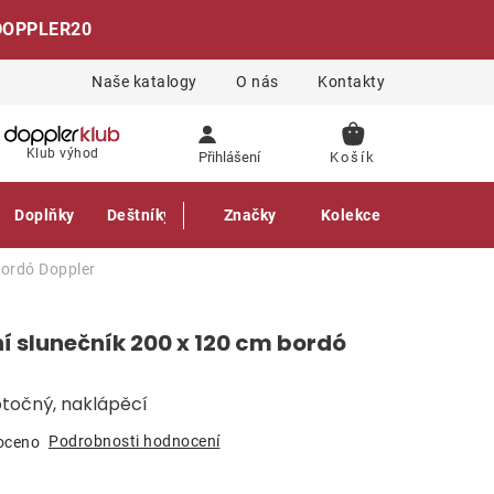
DOPPLER20
Naše katalogy
O nás
Kontakty
NÁKUPNÍ
Klub výhod
Přihlášení
KOŠÍK
Doplňky
Deštníky
Gastro produkty
Značky
Kolekce
bordó
Doppler
 slunečník 200 x 120 cm bordó
otočný, naklápěcí
Podrobnosti hodnocení
oceno