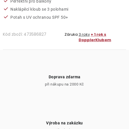
Perfektní pro balkony
Naklápěcí kloub se 3 polohami
Potah s UV ochranou SPF 50+
Kód zboží:
473586827
Záruka
3 roky
+ 1 rok s
DopplerKlubem
Doprava zdarma
při nákupu na 2000 Kč
Výroba na zakázku