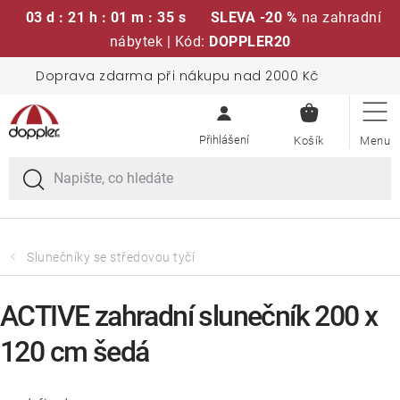
03 d : 21 h : 01 m : 34 s
SLEVA -20 %
na zahradní
nábytek | Kód:
DOPPLER20
Přejít
Doprava zdarma při nákupu nad 2000 Kč
Sedací soupravy
na
NÁKUPN
obsah
KOŠÍK
Slunečníky
Křesla a židle
Polstry a sedáky
Slunečníky se středovou tyčí
Stoly
ACTIVE zahradní slunečník 200 x
120 cm šedá
Lavice a houpačky