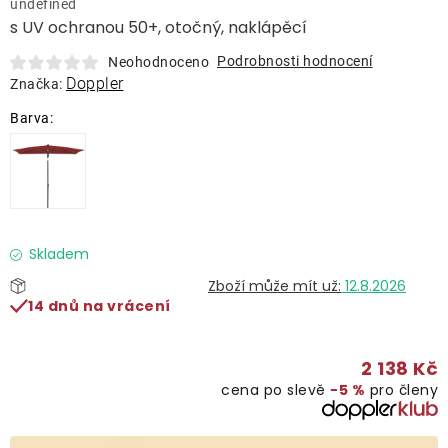
undefined
Lehátka
s UV ochranou 50+, otočný, naklápěcí
Podrobnosti hodnocení
Neohodnoceno
Doplňky
Doppler
Značka:
Deštníky
Gastro produkty
Kolekce
Skladem
12.8.2026
14 dnů na vrácení
Prodávané značky
2 138 Kč
Klub výhod
cena po slevě
−5 %
pro členy
Naše katalogy