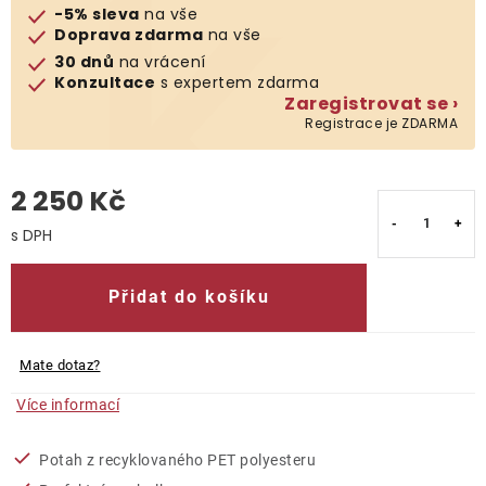
-5% sleva
na vše
Doprava zdarma
na vše
O nás
30 dnů
na vrácení
Konzultace
s expertem zdarma
Kontakty
Zaregistrovat se ›
Registrace je ZDARMA
2 250 Kč
Měrná cena:
Přidat do košíku
Mate dotaz?
Více informací
Potah z recyklovaného PET polyesteru