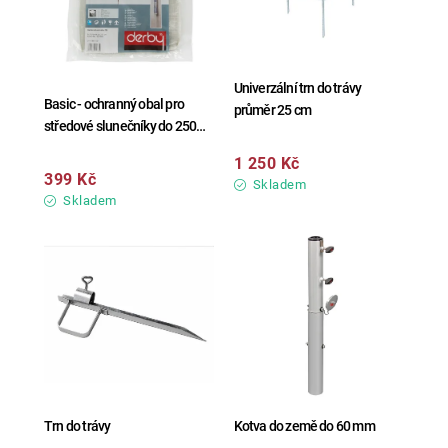
Univerzální trn do trávy
Basic - ochranný obal pro
průměr 25 cm
středové slunečníky do 250
cm
1 250 Kč
399 Kč
Skladem
Skladem
Trn do trávy
Kotva do země do 60 mm