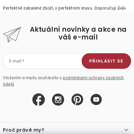
Perfektně zabalené zboží, v perfektním stavu. Doporučuji 👍👍
Aktuální novinky a akce na
váš e-mail
E-mail
PŘIHLÁSIT SE
Vložením e-mailu souhlasíte s
podmínkami ochrany osobních
údajů
Z
á
Proč právě my?
p