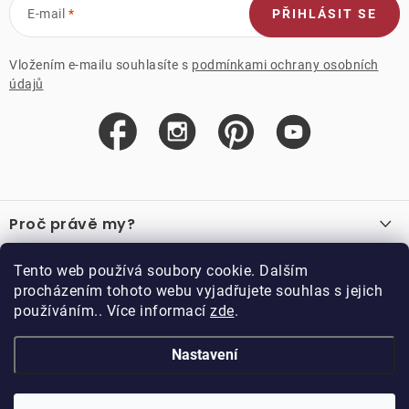
E-mail
PŘIHLÁSIT SE
Vložením e-mailu souhlasíte s
podmínkami ochrany osobních
údajů
Z
á
Proč právě my?
p
a
O nás
Důležité odkazy
Tento web používá soubory cookie. Dalším
Recenze
t
procházením tohoto webu vyjadřujete souhlas s jejich
Velkoobchod
í
používáním.. Více informací
zde
.
O nákupu
Vzorková prodejna
Vrácení a reklamace
Kontakty
Nastavení
Kontakty
Obchodní podmínky
Kariéra
Podmínky věrnostního programu
Blog
Doppler CZ spol. s.r.o.,