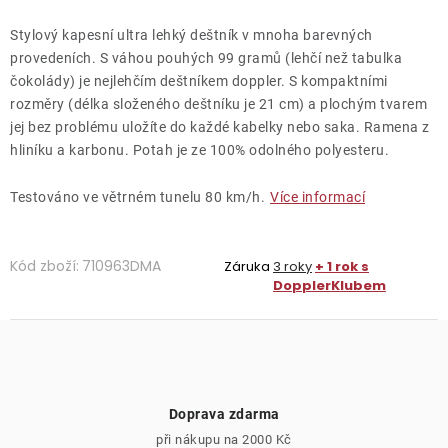
Stylový kapesní ultra lehký deštník v mnoha barevných
provedeních. S váhou pouhých 99 gramů (lehčí než tabulka
čokolády) je nejlehčím deštníkem doppler. S kompaktními
rozměry (délka složeného deštníku je 21 cm) a plochým tvarem
jej bez problému uložíte do každé kabelky nebo saka. Ramena z
hliníku a karbonu. Potah je
ze 100% odolného polyesteru.
Testováno ve větrném tunelu 80 km/h.
Více informací
Kód zboží:
710963DMA
Záruka
3 roky
+ 1 rok s
DopplerKlubem
Doprava zdarma
při nákupu na 2000 Kč