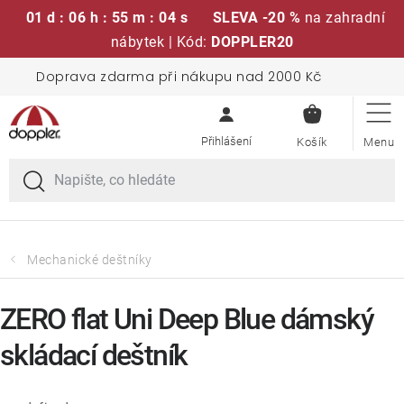
01 d : 06 h : 55 m : 04 s
SLEVA -20 %
na zahradní
nábytek | Kód:
DOPPLER20
Přejít
Doprava zdarma při nákupu nad 2000 Kč
Sedací soupravy
na
NÁKUPN
obsah
KOŠÍK
Slunečníky
Křesla a židle
Polstry a sedáky
Mechanické deštníky
Stoly
ZERO flat Uni Deep Blue dámský
skládací deštník
Lavice a houpačky