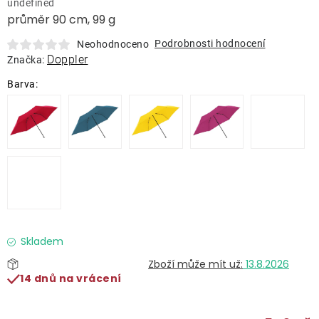
undefined
Lehátka
průměr 90 cm, 99 g
Podrobnosti hodnocení
Neohodnoceno
Doplňky
Doppler
Značka:
Deštníky
Gastro produkty
Kolekce
Prodávané značky
Skladem
13.8.2026
Klub výhod
14 dnů na vrácení
Naše katalogy