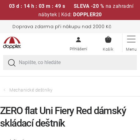
03 d : 14 h : 03 m : 48 s
SLEVA -20 %
na zahradní
nábytek | Kód:
DOPPLER20
Přejít
Doprava zdarma při nákupu nad 2000 Kč
Sedací soupravy
na
NÁKUPN
obsah
KOŠÍK
Slunečníky
Křesla a židle
Polstry a sedáky
Mechanické deštníky
Stoly
ZERO flat Uni Fiery Red dámský
skládací deštník
Lavice a houpačky