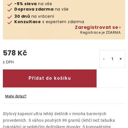
-5% sleva
na vše
Doprava zdarma
na vše
O nás
30 dnů
na vrácení
Konzultace
s expertem zdarma
Kontakty
Zaregistrovat se ›
Registrace je ZDARMA
578 Kč
Měrná cena:
Přidat do košíku
Mate dotaz?
Stylový kapesní ultra lehký deštník v mnoha barevných
provedeních. S váhou pouhých 99 gramů (lehčí než tabulka
čokolády) je nejlehčím deštníkem doppler. S kompaktními