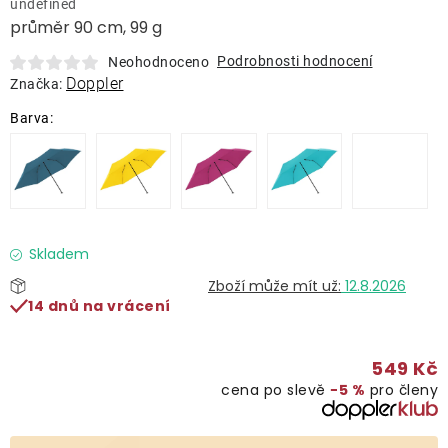
undefined
Lehátka
průměr 90 cm, 99 g
Podrobnosti hodnocení
Neohodnoceno
Doplňky
Doppler
Značka:
Deštníky
Gastro produkty
Kolekce
Skladem
12.8.2026
14 dnů na vrácení
Prodávané značky
549 Kč
Klub výhod
cena po slevě
−5 %
pro členy
Naše katalogy