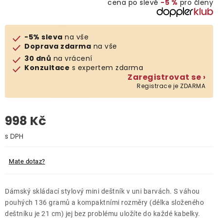
cena po slevě
−5 %
pro členy
O nás
-5% sleva
na vše
Kontakty
Doprava zdarma
na vše
30 dnů
na vrácení
Konzultace
s expertem zdarma
Zaregistrovat se ›
Registrace je ZDARMA
998 Kč
Měrná cena:
Mate dotaz?
Dámský skládací stylový mini deštník v uni barvách. S váhou
pouhých 136 gramů a kompaktními rozměry (délka složeného
deštníku je 21 cm) jej bez problému uložíte do každé kabelky.