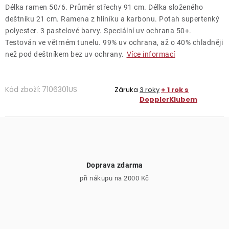
Délka ramen 50/6. Průměr střechy 91 cm. Délka složeného
deštníku 21 cm. Ramena z hliníku a karbonu. Potah supertenký
polyester. 3 pastelové barvy. Speciální uv ochrana 50+.
Testován ve větrném tunelu. 99% uv ochrana, až o 40% chladněji
než pod deštníkem bez uv ochrany.
Více informací
Kód zboží:
7106301US
Záruka
3 roky
+ 1 rok s
DopplerKlubem
Doprava zdarma
při nákupu na 2000 Kč