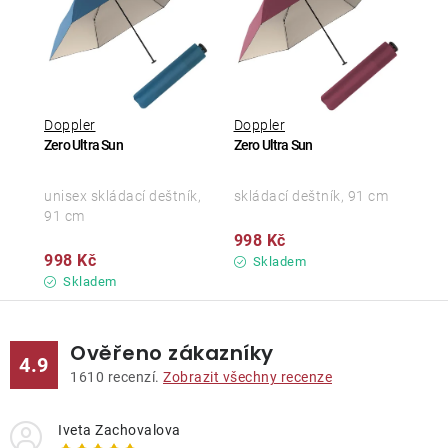
Doppler
Doppler
Zero Ultra Sun
Zero Ultra Sun
unisex skládací deštník,
skládací deštník, 91 cm
91 cm
998 Kč
998 Kč
Skladem
Skladem
Ověřeno zákazníky
4.9
1610
recenzí.
Zobrazit všechny recenze
Iveta Zachovalova