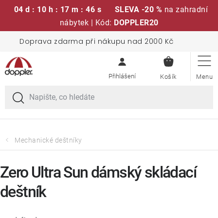
04 d : 10 h : 17 m : 45 s
SLEVA -20 %
na zahradní
nábytek | Kód:
DOPPLER20
Přejít
Doprava zdarma při nákupu nad 2000 Kč
Sedací soupravy
na
NÁKUPN
obsah
KOŠÍK
Slunečníky
Křesla a židle
Polstry a sedáky
Mechanické deštníky
Stoly
Zero Ultra Sun dámský skládací
deštník
Lavice a houpačky