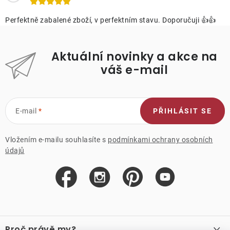
Perfektně zabalené zboží, v perfektním stavu. Doporučuji 👍👍
Aktuální novinky a akce na
váš e-mail
E-mail
PŘIHLÁSIT SE
Vložením e-mailu souhlasíte s
podmínkami ochrany osobních
údajů
Z
á
Proč právě my?