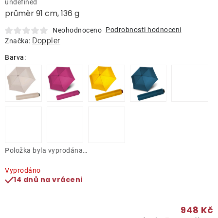
undefined
Lehátka
průměr 91 cm, 136 g
Podrobnosti hodnocení
Neohodnoceno
Doplňky
Doppler
Značka:
Deštníky
Gastro produkty
Kolekce
Položka byla vyprodána…
Prodávané značky
Vyprodáno
14 dnů na vrácení
Klub výhod
948 Kč
Naše katalogy