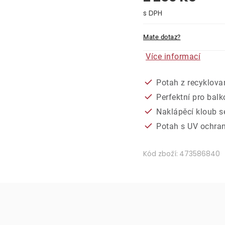
Měrná cena:
Mate dotaz?
Více informací
Potah z recyklova
Perfektní pro bal
Naklápěcí kloub s
Potah s UV ochra
Kód zboží:
473586840