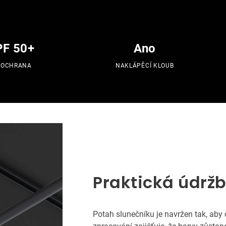
PF 50+
Ano
 OCHRANA
NAKLÁPĚCÍ KLOUB
Praktická údrž
Potah slunečníku je navržen tak, aby o