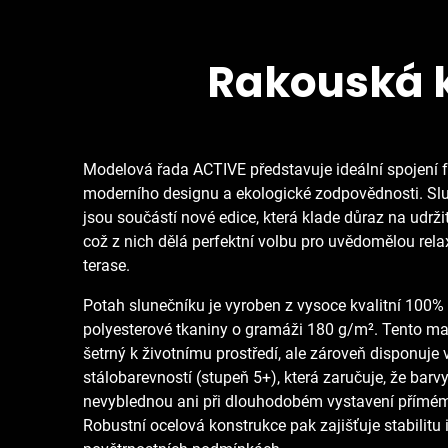
Rakouská k
Modelová řada ACTIVE představuje ideální spojení f
moderního designu a ekologické zodpovědnosti. Slu
jsou součástí nové edice, která klade důraz na udrži
což z nich dělá perfektní volbu pro uvědomělou rela
terase.
Potah slunečníku je vyroben z vysoce kvalitní 100
polyesterové tkaniny o gramáži 180 g/m². Tento mat
šetrný k životnímu prostředí, ale zároveň disponuje
stálobarevností (stupeň 5+), která zaručuje, že barv
nevyblednou ani při dlouhodobém vystavení přímém
Robustní ocelová konstrukce pak zajišťuje stabilitu 