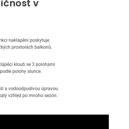
ičnost v
nkci naklápění poskytuje
úzkých prostorách balkonů.
klápěcí kloub se 3 polohami
podle polohy slunce.
stí a vodoodpudivou úpravou
stálý vzhled po mnoho sezón.