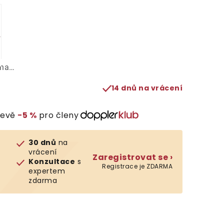
ána…
14 dnů na vrácení
levě
−5 %
pro členy
30 dnů
na
vrácení
Zaregistrovat se ›
Konzultace
s
Registrace je ZDARMA
expertem
zdarma