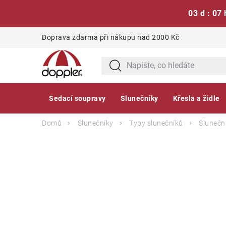
03 d : 07 
Přejít
Doprava zdarma při nákupu nad 2000 Kč
na
obsah
Sedací soupravy
Slunečníky
Křesla a židle
Domů
Slunečníky
Typy slunečníků
Sluneční