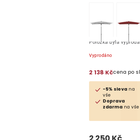
Položka byla vyprod
Vyprodáno
2 138 Kč
cena po s
-5% sleva
na
vše
Doprava
zdarma
na vše
2 250 Kč