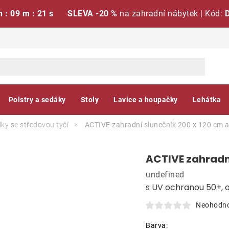
h : 09 m : 20 s
SLEVA -20 %
na zahradní nábytek | Kód:
Polstry a sedáky
Stoly
Lavice a houpačky
Lehátka
ky se středovou tyčí
ACTIVE zahradní slunečník 200 x 120 cm a
ACTIVE zahradní
undefined
s UV ochranou 50+, 
Neohodn