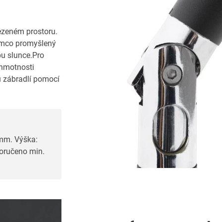
ezeném prostoru.
tímco promyšlený
u slunce.Pro
 hmotnosti
 zábradlí pomocí
 mm. Výška:
poručeno min.