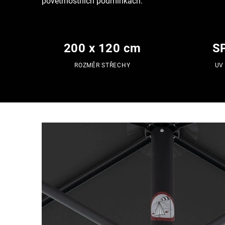
povětrnostních podmínkách.
200 x 120 cm
S
ROZMĚR STŘECHY
UV