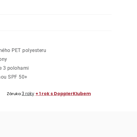
ného PET polyesteru
kony
e 3 polohami
nou SPF 50+
3 roky
+ 1 rok s DopplerKlubem
Záruka