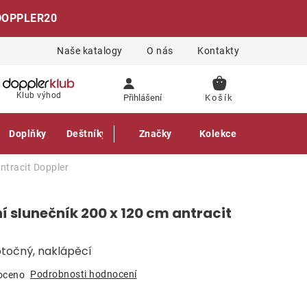
DOPPLER20
Naše katalogy
O nás
Kontakty
NÁKUPNÍ
Klub výhod
Přihlášení
KOŠÍK
Doplňky
Deštníky
Gastro produkty
Značky
Kolekce
ntracit
Doppler
 slunečník 200 x 120 cm antracit
otočný, naklápěcí
Podrobnosti hodnocení
oceno