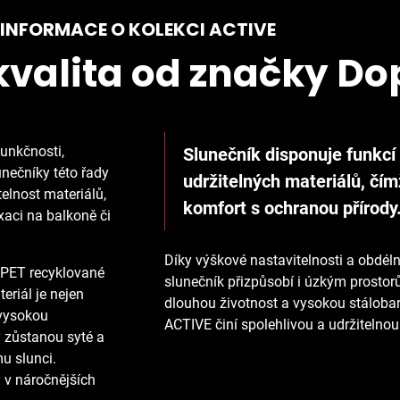
INFORMACE O KOLEKCI ACTIVE
valita od značky Do
unkčnosti,
Slunečník disponuje funkcí
nečníky této řady
udržitelných materiálů, čím
telnost materiálů,
komfort s ochranou přírody
xaci na balkoně či
Díky výškové nastavitelnosti a obdél
% PET recyklované
slunečník přizpůsobí i úzkým prostor
eriál je nejen
dlouhou životnost a vysokou stálobar
 vysokou
ACTIVE činí spolehlivou a udržitelnou
y zůstanou syté a
u slunci.
i v náročnějších