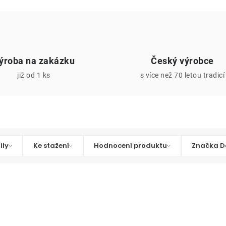
ýroba na zakázku
Český výrobce
již od 1 ks
s více než 70 letou tradicí
ily
Ke stažení
Hodnocení produktu
Značka D