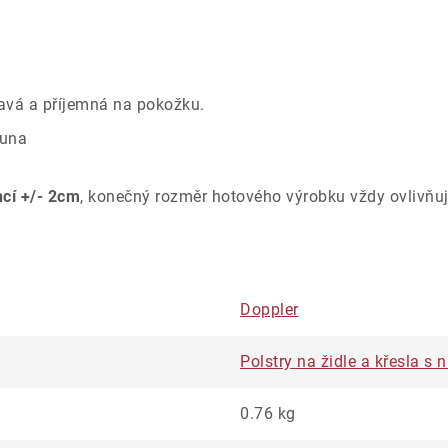
avá a příjemná na pokožku.
ouna
ncí +/- 2cm
, konečný rozměr hotového výrobku vždy ovlivňuj
Doppler
Polstry na židle a křesla s
0.76 kg