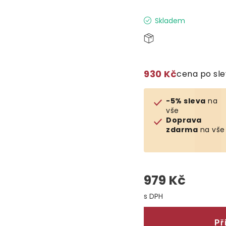
Skladem
930 Kč
cena po sl
-5% sleva
na
vše
Doprava
zdarma
na vše
979 Kč
Měrná cena:
Př