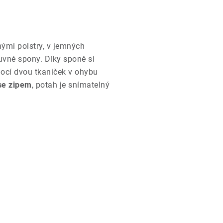
nými polstry, v jemných
vné spony. Díky sponě si
mocí dvou tkaniček v ohybu
se zipem
, potah je snímatelný