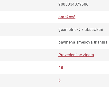
9003034379686
oranžová
geometrický / abstraktní
bavlněná směsová tkanina
Provedení se zipem
48
6