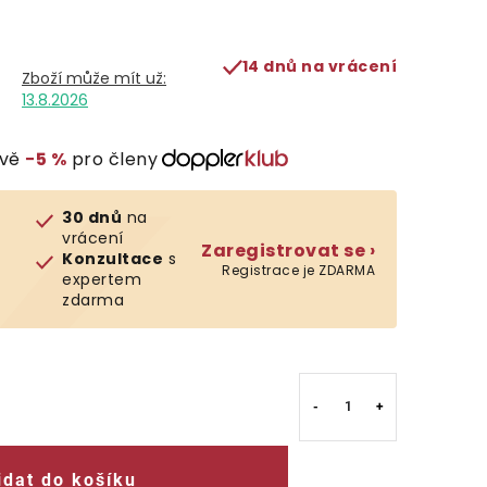
14 dnů na vrácení
13.8.2026
evě
−5 %
pro členy
30 dnů
na
vrácení
Zaregistrovat se ›
Konzultace
s
Registrace je ZDARMA
expertem
zdarma
idat do košíku