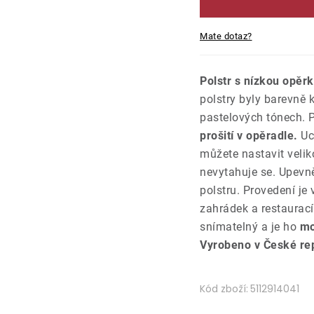
Mate dotaz?
Polstr s nízkou opěr
polstry byly barevně 
pastelových tónech. P
prošití v opěradle.
Uc
můžete nastavit velik
nevytahuje se. Upevn
polstru. Provedení j
zahrádek a restaurací
snímatelný a je ho
mo
Vyrobeno v České rep
Kód zboží:
5112914041