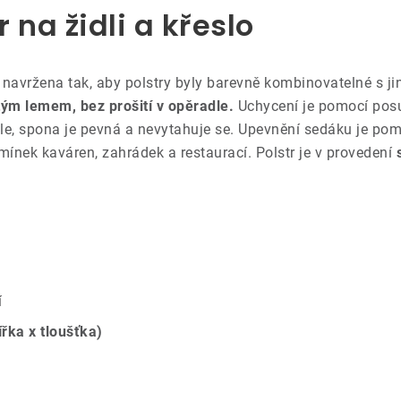
 na židli a křeslo
 navržena tak, aby polstry byly barevně kombinovatelné s ji
tým lemem, bez prošití v opěradle.
Uchycení je pomocí posu
dle, spona je pevná a nevytahuje se. Upevnění sedáku je po
mínek kaváren, zahrádek a restaurací. Polstr je v provedení
í
ířka x tloušťka)