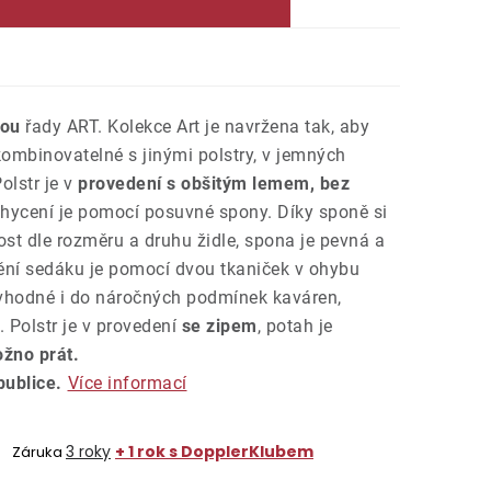
kou
řady ART. Kolekce Art je navržena tak, aby
kombinovatelné s jinými polstry, v jemných
olstr je v
provedení s obšitým lemem, bez
hycení je pomocí posuvné spony. Díky sponě si
ost dle rozměru a druhu židle, spona je pevná a
ění sedáku je pomocí dvou tkaniček v ohybu
e vhodné i do náročných podmínek kaváren,
. Polstr je v provedení
se zipem
, potah je
žno prát.
ublice.
Více informací
3 roky
+ 1 rok s DopplerKlubem
Záruka