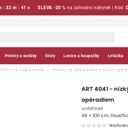
h : 32 m : 40 s
SLEVA -20 %
na zahradní nábytek | Kód:
Polstry a sedáky
Stoly
Lavice a houpačky
Lehátka
Polstry na židle a křesla
Polstry na židle a křesla s nízkým opěr
ART 4041 - nízk
opěradlem
undefined
48 × 100 cm, tloušťk
Neohodn