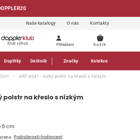
DOPPLER20
Naše katalogy
O nás
Kontakty
NÁKUPNÍ
Klub výhod
Přihlášení
KOŠÍK
Doplňky
Deštníky
Gastro produkty
Značky
Kolekce
adlem
ART 4041 - nízký polstr na křeslo s nízkým
ý polstr na křeslo s nízkým
a 6 cm
Podrobnosti hodnocení
oceno