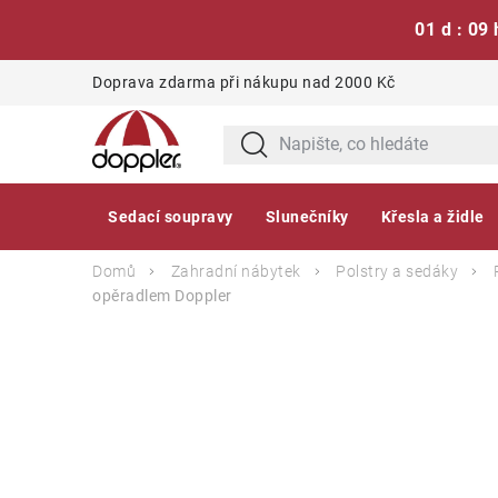
01 d : 09 
Přejít
Doprava zdarma při nákupu nad 2000 Kč
na
obsah
Sedací soupravy
Slunečníky
Křesla a židle
Domů
Zahradní nábytek
Polstry a sedáky
opěradlem
Doppler