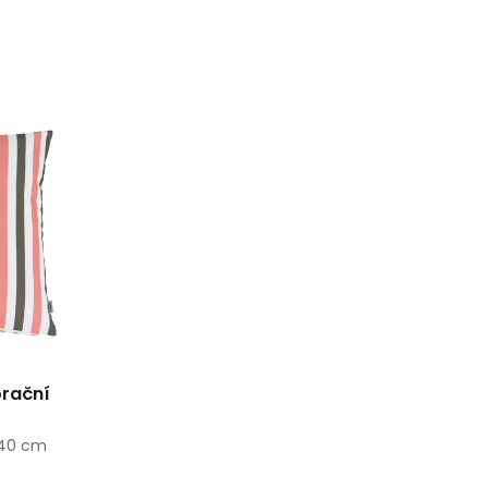
orační
x40 cm