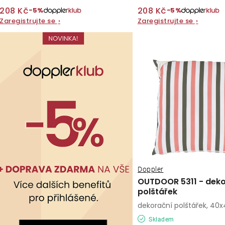
t
ů
208 Kč
208 Kč
−5%
−5%
ů
Zaregistrujte se
›
Zaregistrujte se
›
Doppler
OUTDOOR 5311 - dek
polštářek
dekorační polštářek, 40
Skladem