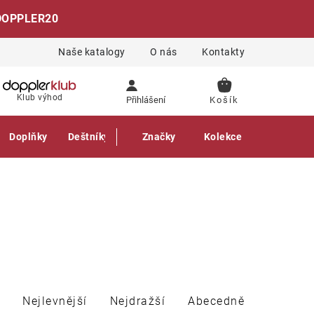
DOPPLER20
Naše katalogy
O nás
Kontakty
NÁKUPNÍ
Klub výhod
Přihlášení
KOŠÍK
Doplňky
Deštníky
Gastro produkty
Značky
Kolekce
Nejlevnější
Nejdražší
Abecedně