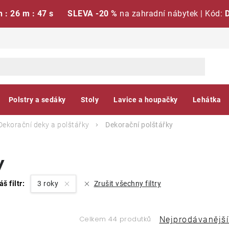
h : 26 m : 46 s
SLEVA -20 %
na zahradní nábytek | Kód:
Polstry a sedáky
Stoly
Lavice a houpačky
Lehátka
Dekorační deky a polštářky
Dekorační polštářky
y
áš filtr:
3 roky
Zrušit všechny filtry
Ř
Celkem 44 produtků
Nejprodávanější