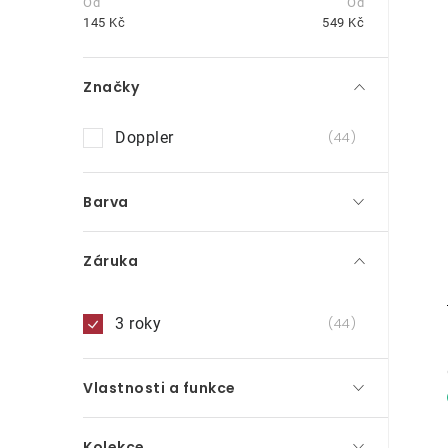
t
145
Kč
549
Kč
r
Značky
a
n
Doppler
44
i
n
Barva
í
p
Záruka
a
n
3 roky
44
e
Vlastnosti a funkce
l
Kolekce