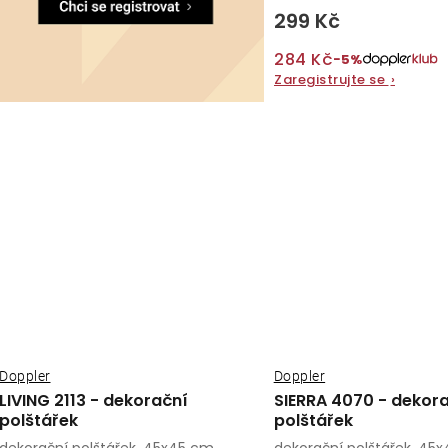
299 Kč
284 Kč
−5%
Zaregistrujte se
›
Doppler
Doppler
LIVING 2113 - dekorační
SIERRA 4070 - dekor
polštářek
polštářek
dekorační polštářek, 45x45 cm
dekorační polštářek, 45