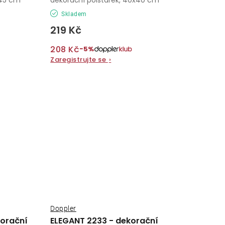
Skladem
219 Kč
208 Kč
−5%
Zaregistrujte se
›
Doppler
orační
ELEGANT 2233 - dekorační