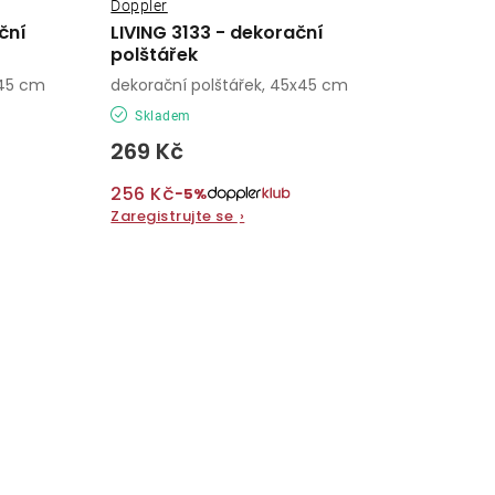
Doppler
ční
LIVING 3133 - dekorační
polštářek
x45 cm
dekorační polštářek, 45x45 cm
Skladem
269 Kč
256 Kč
−5%
Zaregistrujte se
›