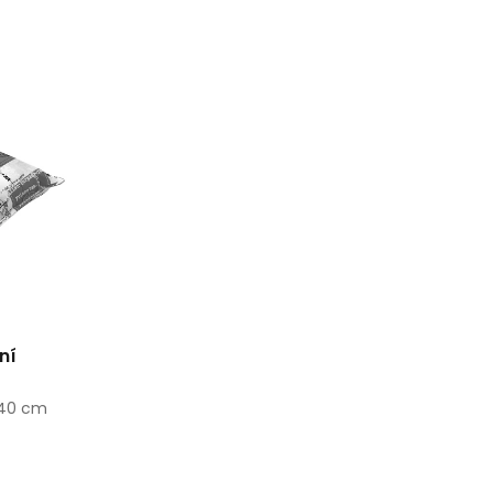
ní
x40 cm