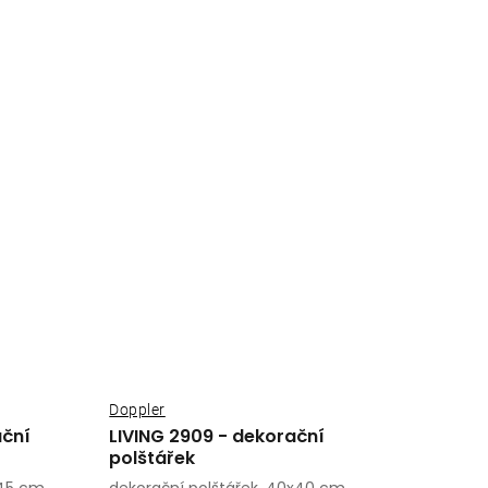
Doppler
ační
LIVING 2909 - dekorační
polštářek
x45 cm
dekorační polštářek, 40x40 cm