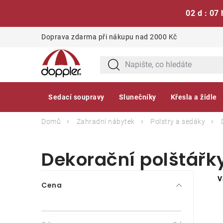
02 d : 07 
Přejít
Doprava zdarma při nákupu nad 2000 Kč
na
obsah
Sedací soupravy
Slunečníky
Křesla a židle
Domů
Zahradní nábytek
Polstry a sedáky
Dekorační polštářk
P
V
Cena
o
s