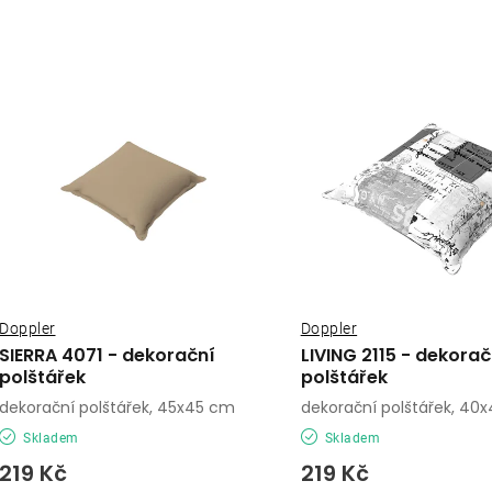
a
V
z
ý
e
p
n
í
s
p
p
r
r
o
o
Doppler
Doppler
d
SIERRA 4071 - dekorační
LIVING 2115 - dekorač
d
polštářek
polštářek
u
dekorační polštářek, 45x45 cm
dekorační polštářek, 40
u
k
Skladem
Skladem
k
t
219 Kč
219 Kč