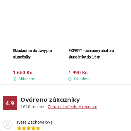
Skládací trn do trávy pro
EXPERT - ochranný obal pro
slunečníky
slunečníky do 3,5 m
1 650 Kč
1 990 Kč
Skladem
Skladem
Ověřeno zákazníky
4.9
1610
recenzí.
Zobrazit všechny recenze
Iveta Zachovalova