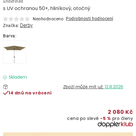
undefined
Lehátka
s UV ochranou 50+, hliníkový, otočný
Podrobnosti hodnocení
Neohodnoceno
Doplňky
Derby
Značka:
Deštníky
Gastro produkty
Kolekce
Skladem
12.8.2026
14 dnů na vrácení
Prodávané značky
2 080 Kč
Klub výhod
cena po slevě
−5 %
pro členy
Naše katalogy