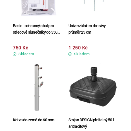
Basic - ochranný obal pro
Univerzální trn do trávy
středové slunečníky do 350
průměr 25 cm
cm
750 Kč
1 250 Kč
Skladem
Skladem
Kotva do země do 60 mm
Stojan DESIGN plnitelný 50 l
antracitový