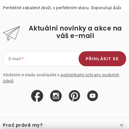
Perfektně zabalené zboží, v perfektním stavu. Doporučuji 👍👍
Aktuální novinky a akce na
váš e-mail
E-mail
PŘIHLÁSIT SE
Vložením e-mailu souhlasíte s
podmínkami ochrany osobních
údajů
Z
á
Proč právě my?
p