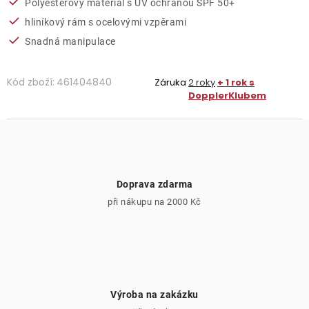
Polyesterový materiál s UV ochranou SPF 50+
hliníkový rám s ocelovými vzpěrami
Snadná manipulace
Kód zboží:
461404840
Záruka
2 roky
+ 1 rok s
DopplerKlubem
Doprava zdarma
při nákupu na 2000 Kč
Výroba na zakázku