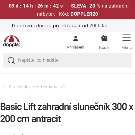
03 d : 14 h : 26 m : 42 s
SLEVA -20 %
na zahradní
nábytek | Kód:
DOPPLER20
Přejít
Doprava zdarma při nákupu nad 2000 Kč
Sedací soupravy
na
NÁKUPN
obsah
KOŠÍK
Slunečníky
Křesla a židle
Polstry a sedáky
Slunečníky se středovou tyčí
Stoly
Basic Lift zahradní slunečník 300 x
200 cm antracit
Lavice a houpačky