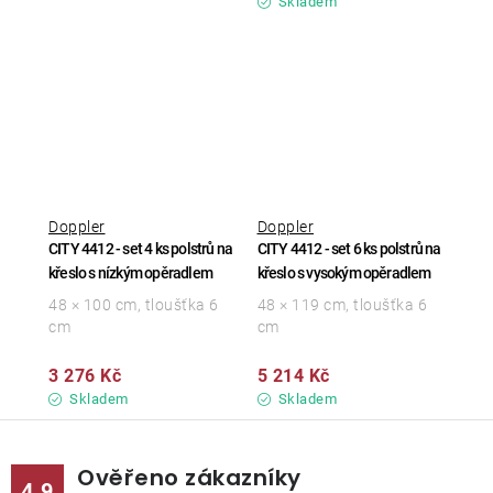
Skladem
Doppler
Doppler
CITY 4412 - set 4 ks polstrů na
CITY 4412 - set 6 ks polstrů na
křeslo s nízkým opěradlem
křeslo s vysokým opěradlem
48 × 100 cm, tloušťka 6
48 × 119 cm, tloušťka 6
cm
cm
3 276 Kč
5 214 Kč
Skladem
Skladem
Ověřeno zákazníky
4.9