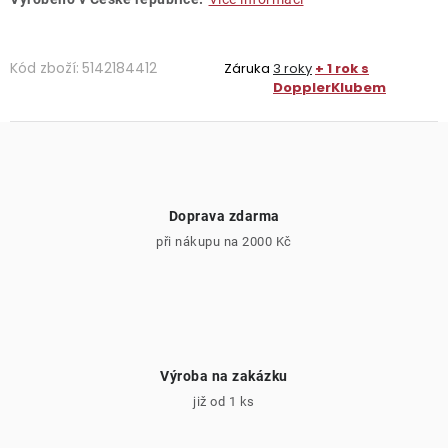
Kód zboží:
5142184412
Záruka
3 roky
+ 1 rok s
DopplerKlubem
Doprava zdarma
při nákupu na 2000 Kč
Výroba na zakázku
již od 1 ks