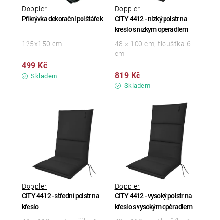
Doppler
Doppler
Přikrývka dekorační polštářek
CITY 4412 - nízký polstr na
křeslo s nízkým opěradlem
125x150 cm
48 × 100 cm, tloušťka 6
cm
499 Kč
819 Kč
Skladem
Skladem
Doppler
Doppler
CITY 4412 - střední polstr na
CITY 4412 - vysoký polstr na
křeslo
křeslo s vysokým opěradlem