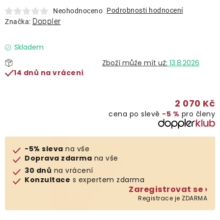
Lehátka
Podrobnosti hodnocení
Neohodnoceno
Doppler
Značka:
Doplňky
Skladem
13.8.2026
Deštníky
14 dnů na vrácení
Gastro produkty
2 070 Kč
cena po slevě
−5 %
pro členy
Kolekce
-5% sleva
na vše
Prodávané značky
Doprava zdarma
na vše
30 dnů
na vrácení
Konzultace
s expertem zdarma
Klub výhod
Zaregistrovat se ›
Registrace je ZDARMA
Naše katalogy