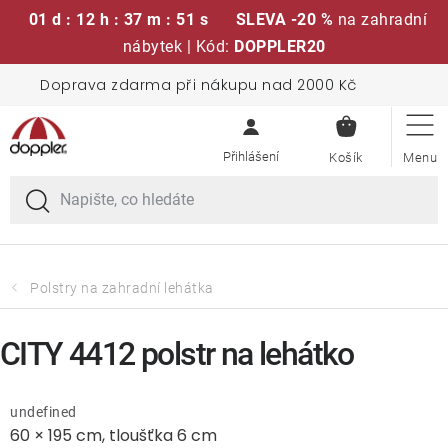
01 d : 12 h : 37 m : 50 s
SLEVA -20 %
na zahradní
nábytek | Kód:
DOPPLER20
Přejít
Doprava zdarma při nákupu nad 2000 Kč
Sedací soupravy
na
NÁKUPN
obsah
KOŠÍK
Slunečníky
Křesla a židle
Polstry a sedáky
Polstry na zahradní lehátka
Stoly
CITY 4412 polstr na lehátko
Lavice a houpačky
undefined
60 × 195 cm, tloušťka 6 cm