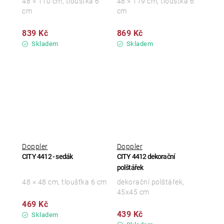
48 × 110 cm, tloušťka 6
48 × 119 cm, tloušťka 6
cm
cm
839 Kč
869 Kč
Skladem
Skladem
Doppler
Doppler
CITY 4412 - sedák
CITY 4412 dekorační
polštářek
48 × 48 cm, tloušťka 6 cm
dekorační polštářek,
45x45 cm
469 Kč
439 Kč
Skladem