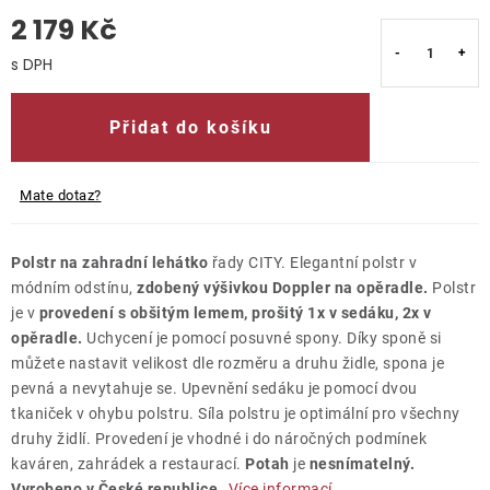
2 179 Kč
O nás
Měrná cena:
Kontakty
Přidat do košíku
Mate dotaz?
Polstr na zahradní lehátko
řady CITY. Elegantní polstr v
módním odstínu,
zdobený výšivkou Doppler na opěradle.
Polstr
je v
provedení s obšitým lemem, prošitý 1x v sedáku, 2x v
opěradle.
Uchycení je pomocí posuvné spony. Díky sponě si
můžete nastavit velikost dle rozměru a druhu židle, spona je
pevná a nevytahuje se. Upevnění sedáku je pomocí dvou
tkaniček v ohybu polstru. Síla polstru je optimální pro všechny
druhy židlí. Provedení je vhodné i do náročných podmínek
kaváren, zahrádek a restaurací.
Potah
je
nesnímatelný.
Vyrobeno v České republice.
Více informací