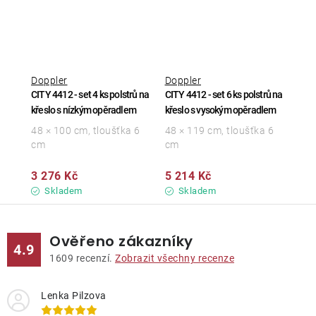
Doppler
Doppler
CITY 4412 - set 4 ks polstrů na
CITY 4412 - set 6 ks polstrů na
křeslo s nízkým opěradlem
křeslo s vysokým opěradlem
48 × 100 cm, tloušťka 6
48 × 119 cm, tloušťka 6
cm
cm
3 276 Kč
5 214 Kč
Skladem
Skladem
Ověřeno zákazníky
4.9
1609
recenzí.
Zobrazit všechny recenze
Lenka Pilzova