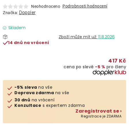
Lehátka
Podrobnosti hodnocení
Neohodnoceno
Doppler
Značka:
Doplňky
Skladem
11.8.2026
Deštníky
14 dnů na vrácení
Gastro produkty
417 Kč
cena po slevě
−5 %
pro členy
Kolekce
-5% sleva
na vše
Prodávané značky
Doprava zdarma
na vše
30 dnů
na vrácení
Konzultace
s expertem zdarma
Klub výhod
Zaregistrovat se ›
Registrace je ZDARMA
Naše katalogy