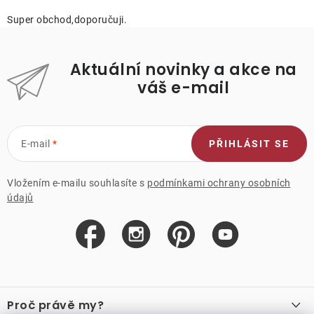
Super obchod,doporučuji.
Aktuální novinky a akce na
váš e-mail
E-mail
PŘIHLÁSIT SE
Vložením e-mailu souhlasíte s
podmínkami ochrany osobních
údajů
Z
á
Proč právě my?
p