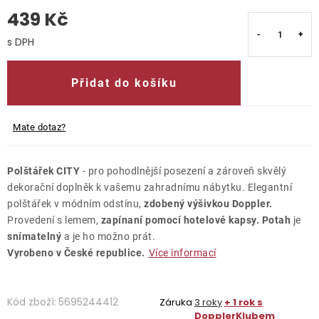
439 Kč
O nás
Měrná cena:
Kontakty
Přidat do košíku
Mate dotaz?
Polštářek CITY
- pro pohodlnější posezení a zároveň skvělý
dekorační doplněk k vašemu zahradnímu nábytku. Elegantní
polštářek v módním odstínu,
zdobený výšivkou Doppler.
Provedení s lemem,
zapínaní pomocí hotelové kapsy.
Potah
je
snímatelný
a je ho možno prát.
Vyrobeno v České republice.
Více informací
Kód zboží:
5695244412
Záruka
3 roky
+ 1 rok s
DopplerKlubem