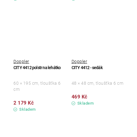
Doppler
Doppler
CITY 4412 polstr na lehátko
CITY 4412 - sedák
60 × 195 cm, tloušťka 6
48 × 48 cm, tloušťka 6 cm
cm
469 Kč
2 179 Kč
Skladem
Skladem