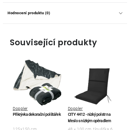
Hodnocení produktu (0)
Související produkty
Doppler
Doppler
Přikrývka dekorační polštářek
CITY 4412 - nízký polstr na
křeslo s nízkým opěradlem
125x150 cm
48 × 100 cm, tloušťka 6