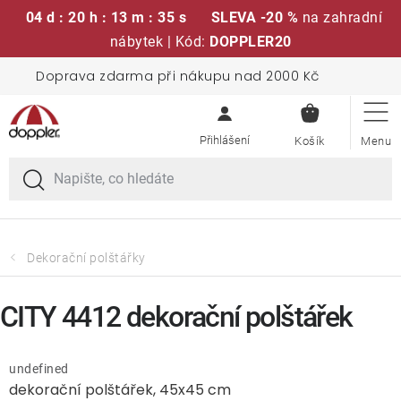
04 d : 20 h : 13 m : 35 s
SLEVA -20 %
na zahradní
nábytek | Kód:
DOPPLER20
Přejít
Doprava zdarma při nákupu nad 2000 Kč
Sedací soupravy
na
NÁKUPN
obsah
KOŠÍK
Slunečníky
Křesla a židle
Polstry a sedáky
Dekorační polštářky
Stoly
CITY 4412 dekorační polštářek
Lavice a houpačky
undefined
dekorační polštářek, 45x45 cm