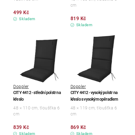
cm
499 Kč
819 Kč
Skladem
Skladem
Doppler
Doppler
CITY 4412 - střední polstr na
CITY 4412 - vysoký polstr na
křeslo
křeslo s vysokým opěradlem
48 × 110 cm, tloušťka 6
48 × 119 cm, tloušťka 6
cm
cm
839 Kč
869 Kč
Skladem
Skladem