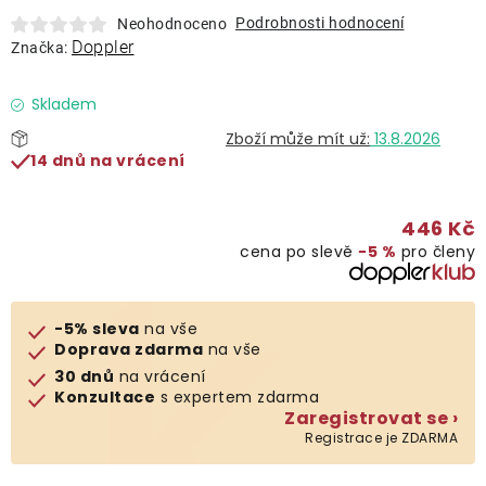
Lehátka
Podrobnosti hodnocení
Neohodnoceno
Doppler
Značka:
Doplňky
Skladem
13.8.2026
Deštníky
14 dnů na vrácení
Gastro produkty
446 Kč
cena po slevě
−5 %
pro členy
Kolekce
-5% sleva
na vše
Prodávané značky
Doprava zdarma
na vše
30 dnů
na vrácení
Konzultace
s expertem zdarma
Klub výhod
Zaregistrovat se ›
Registrace je ZDARMA
Naše katalogy