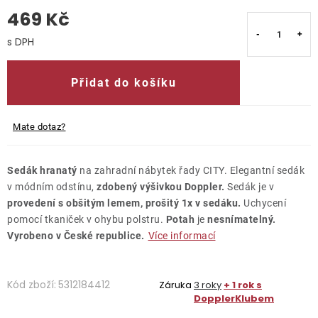
469 Kč
O nás
Měrná cena:
Kontakty
Přidat do košíku
Mate dotaz?
Sedák hranatý
na zahradní nábytek řady CITY. Elegantní sedák
v módním odstínu,
zdobený výšivkou Doppler.
Sedák je v
provedení s obšitým lemem, prošitý 1x v sedáku.
Uchycení
pomocí tkaniček v ohybu polstru.
Potah
je
nesnímatelný.
Vyrobeno v České republice.
Více informací
Kód zboží:
5312184412
Záruka
3 roky
+ 1 rok s
DopplerKlubem