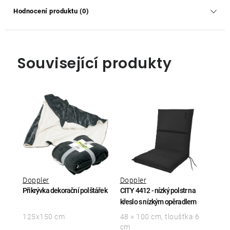
Hodnocení produktu (0)
Související produkty
Doppler
Doppler
Přikrývka dekorační polštářek
CITY 4412 - nízký polstr na
křeslo s nízkým opěradlem
125x150 cm
48 × 100 cm, tloušťka 6
cm