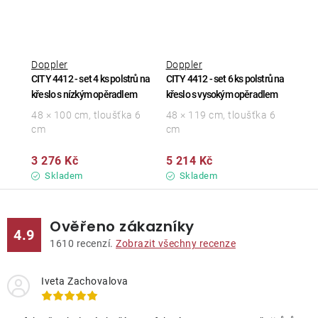
Doppler
Doppler
CITY 4412 - set 4 ks polstrů na
CITY 4412 - set 6 ks polstrů na
křeslo s nízkým opěradlem
křeslo s vysokým opěradlem
48 × 100 cm, tloušťka 6
48 × 119 cm, tloušťka 6
cm
cm
3 276 Kč
5 214 Kč
Skladem
Skladem
Ověřeno zákazníky
4.9
1610
recenzí.
Zobrazit všechny recenze
Iveta Zachovalova