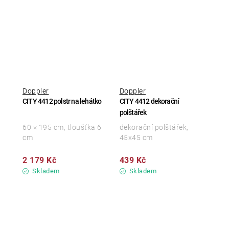
Doppler
Doppler
CITY 4412 polstr na lehátko
CITY 4412 dekorační
polštářek
60 × 195 cm, tloušťka 6
dekorační polštářek,
cm
45x45 cm
2 179 Kč
439 Kč
Skladem
Skladem