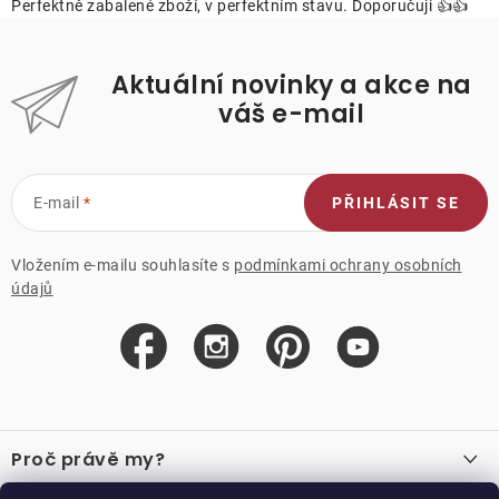
Perfektně zabalené zboží, v perfektním stavu. Doporučuji 👍👍
Aktuální novinky a akce na
váš e-mail
E-mail
PŘIHLÁSIT SE
Vložením e-mailu souhlasíte s
podmínkami ochrany osobních
údajů
Z
á
Proč právě my?
p
O nás