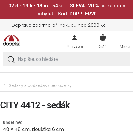
02 d : 19 h : 18 m : 54 s
SLEVA -20 %
na zahradní
nábytek | Kód:
DOPPLER20
Přejít
Doprava zdarma při nákupu nad 2000 Kč
Sedací soupravy
na
NÁKUPN
obsah
KOŠÍK
Slunečníky
Křesla a židle
Polstry a sedáky
Sedáky a podsedáky bez opěrky
Stoly
CITY 4412 - sedák
Lavice a houpačky
undefined
48 × 48 cm, tloušťka 6 cm