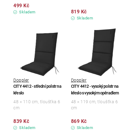
499 Kč
819 Kč
Skladem
Skladem
Doppler
Doppler
CITY 4412 - střední polstr na
CITY 4412 - vysoký polstr na
křeslo
křeslo s vysokým opěradlem
48 × 110 cm, tloušťka 6
48 × 119 cm, tloušťka 6
cm
cm
839 Kč
869 Kč
Skladem
Skladem