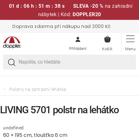
01 d : 06 h : 51 m : 37 s
SLEVA -20 %
na zahradní
nábytek | Kód:
DOPPLER20
Přejít
Doprava zdarma při nákupu nad 2000 Kč
Sedací soupravy
na
NÁKUPN
obsah
KOŠÍK
Slunečníky
Křesla a židle
Polstry a sedáky
Polstry na zahradní lehátka
Stoly
LIVING 5701 polstr na lehátko
Lavice a houpačky
undefined
60 × 195 cm, tloušťka 6 cm