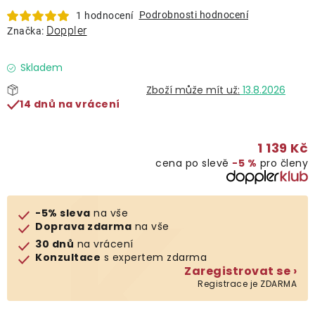
Lehátka
Podrobnosti hodnocení
1 hodnocení
Doppler
Značka:
Doplňky
Skladem
13.8.2026
Deštníky
14 dnů na vrácení
Gastro produkty
1 139 Kč
cena po slevě
−5 %
pro členy
Kolekce
-5% sleva
na vše
Prodávané značky
Doprava zdarma
na vše
30 dnů
na vrácení
Konzultace
s expertem zdarma
Klub výhod
Zaregistrovat se ›
Registrace je ZDARMA
Naše katalogy