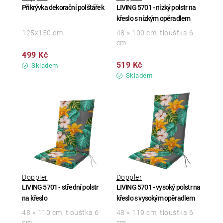
Přikrývka dekorační polštářek
LIVING 5701 - nízký polstr na
křeslo s nízkým opěradlem
125x150 cm
48 × 100 cm, tloušťka 6
cm
499 Kč
519 Kč
Skladem
Skladem
Doppler
Doppler
LIVING 5701 - střední polstr
LIVING 5701 - vysoký polstr na
na křeslo
křeslo s vysokým opěradlem
48 × 110 cm, tloušťka 6
48 × 119 cm, tloušťka 6
cm
cm