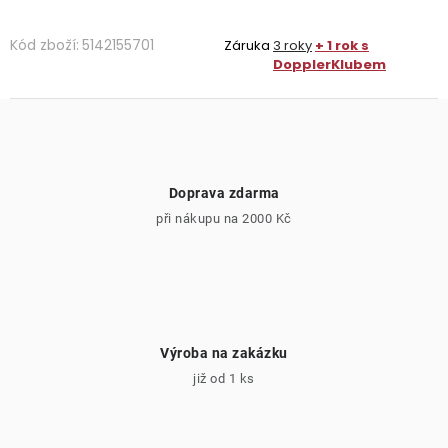
Kód zboží:
5142155701
Záruka
3 roky
+ 1 rok s
DopplerKlubem
Doprava zdarma
při nákupu na 2000 Kč
Výroba na zakázku
již od 1 ks