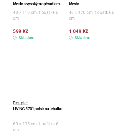
křeslo s vysokým opěradlem
křeslo
48 × 119 cm, tloušťka 6
48 × 170 cm, tloušťka 6
cm
cm
599 Kč
1 049 Kč
Skladem
Skladem
Doppler
LIVING 5701 polstr na lehátko
60 × 195 cm, tloušťka 6
cm