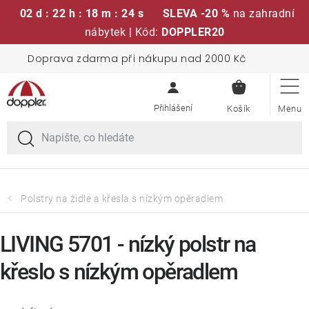
02 d : 22 h : 18 m : 24 s
SLEVA -20 %
na zahradní
nábytek | Kód:
DOPPLER20
Přejít
Doprava zdarma při nákupu nad 2000 Kč
Sedací soupravy
na
NÁKUPN
obsah
KOŠÍK
Slunečníky
Křesla a židle
Polstry a sedáky
Polstry na židle a křesla s nízkým opěradlem
Stoly
LIVING 5701 - nízký polstr na
křeslo s nízkým opěradlem
Lavice a houpačky