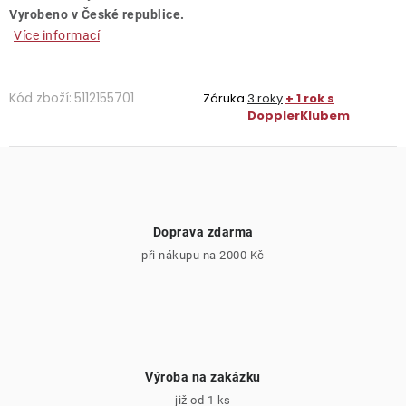
Vyrobeno v České republice.
Více informací
Kód zboží:
5112155701
Záruka
3 roky
+ 1 rok s
DopplerKlubem
Doprava zdarma
při nákupu na 2000 Kč
Výroba na zakázku
již od 1 ks