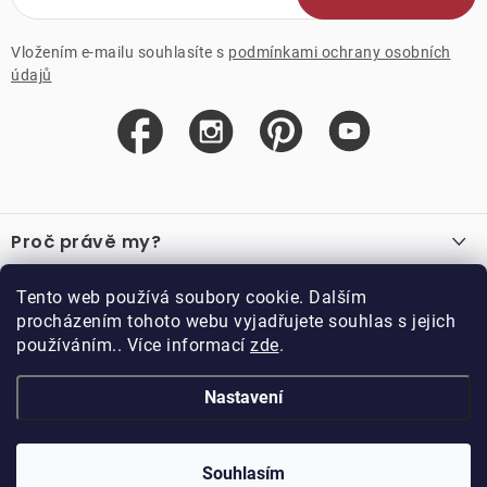
Vložením e-mailu souhlasíte s
podmínkami ochrany osobních
údajů
Z
á
Proč právě my?
p
a
O nás
Důležité odkazy
Tento web používá soubory cookie. Dalším
Recenze
t
procházením tohoto webu vyjadřujete souhlas s jejich
Velkoobchod
í
používáním.. Více informací
zde
.
O nákupu
Vzorková prodejna
Vrácení a reklamace
Kontakty
Nastavení
Kontakty
Obchodní podmínky
Kariéra
Podmínky věrnostního programu
Blog
Doppler CZ spol. s.r.o.,
Doppler klub
Trocnovská 70, 374 01
Souhlasím
Copyright 2026
DOPPLER CZ spol. s r.o.
. Všechna práva vyhrazena.