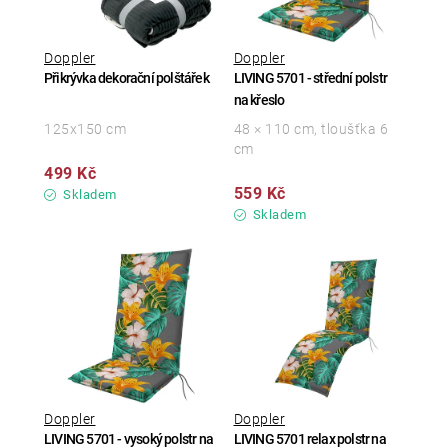
Doppler
Doppler
Přikrývka dekorační polštářek
LIVING 5701 - střední polstr
na křeslo
125x150 cm
48 × 110 cm, tloušťka 6
cm
499 Kč
559 Kč
Skladem
Skladem
Doppler
Doppler
LIVING 5701 - vysoký polstr na
LIVING 5701 relax polstr na