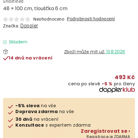
undefined
Lehátka
48 × 100 cm, tloušťka 6 cm
Podrobnosti hodnocení
Neohodnoceno
Doplňky
Doppler
Značka:
Deštníky
Skladem
13.8.2026
14 dnů na vrácení
Gastro produkty
493 Kč
Kolekce
cena po slevě
−5 %
pro členy
Prodávané značky
-5% sleva
na vše
Doprava zdarma
na vše
Klub výhod
30 dnů
na vrácení
Konzultace
s expertem zdarma
Zaregistrovat se ›
Naše katalogy
Registrace je ZDARMA