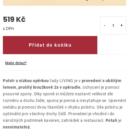
O nás
519 Kč
Kontakty
Měrná cena:
Přidat do košíku
Mate dotaz?
Polstr s nízkou opěrkou
řady LIVING je v
provedení s obšitým
lemem, prošitý kroužkově 2x v opěradle.
Uchycení je pomocí
posuvné spony. Díky sponě si můžete nastavit velikost dle
rozměru a druhu židle, spona je pevná a nevytahuje se. Upevnění
sedáku je pomocí dvou tkaniček v ohybu polstru. Síla polstru je
optimální pro všechny druhy židlí. Provedení je vhodné i do
náročných podmínek kaváren, zahrádek a restaurací.
Potah
je
nesnímatelný.