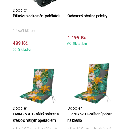
Doppler
Přikrývka dekorační polštářek
Ochranný obal na polstry
125x150 cm
1 199 Kč
499 Kč
Skladem
Skladem
Doppler
Doppler
LIVING 5701 - nízký polstr na
LIVING 5701 - střední polstr
křeslo s nízkým opěradlem
na křeslo
48 × 100 cm, tloušťka 6
48 × 110 cm, tloušťka 6