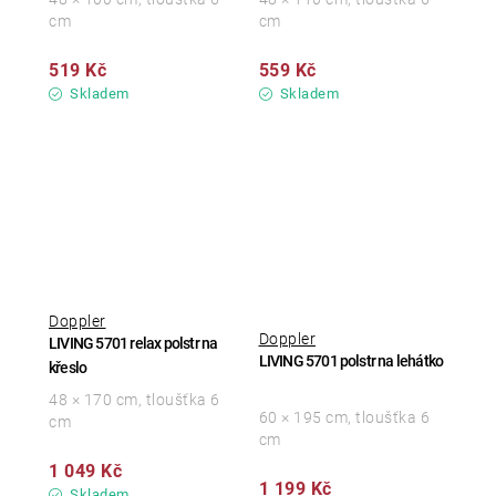
cm
cm
519 Kč
559 Kč
Skladem
Skladem
Doppler
Doppler
LIVING 5701 relax polstr na
LIVING 5701 polstr na lehátko
křeslo
48 × 170 cm, tloušťka 6
60 × 195 cm, tloušťka 6
cm
cm
1 049 Kč
1 199 Kč
Skladem