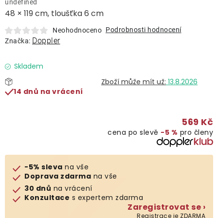
undefined
Lehátka
48 × 119 cm, tloušťka 6 cm
Podrobnosti hodnocení
Neohodnoceno
Doplňky
Doppler
Značka:
Deštníky
Skladem
13.8.2026
14 dnů na vrácení
Gastro produkty
569 Kč
Kolekce
cena po slevě
−5 %
pro členy
Prodávané značky
-5% sleva
na vše
Doprava zdarma
na vše
Klub výhod
30 dnů
na vrácení
Konzultace
s expertem zdarma
Zaregistrovat se ›
Naše katalogy
Registrace je ZDARMA