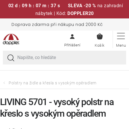
02 d : 09 h : 07 m : 36 s
SLEVA -20 %
na zahradní
nábytek | Kód:
DOPPLER20
Přejít
Doprava zdarma při nákupu nad 2000 Kč
Sedací soupravy
na
NÁKUPN
obsah
KOŠÍK
Slunečníky
Křesla a židle
Polstry a sedáky
Polstry na židle a křesla s vysokým opěradlem
Stoly
LIVING 5701 - vysoký polstr na
křeslo s vysokým opěradlem
Lavice a houpačky