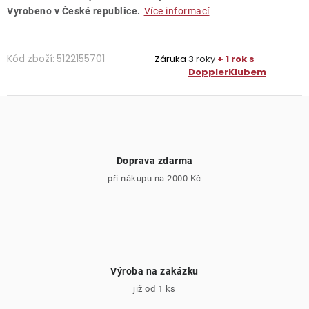
Vyrobeno v České republice.
Více informací
Kód zboží:
5122155701
Záruka
3 roky
+ 1 rok s
DopplerKlubem
Doprava zdarma
při nákupu na 2000 Kč
Výroba na zakázku
již od 1 ks