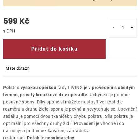
O nás
599 Kč
Kontakty
Měrná cena:
Přidat do košíku
Mate dotaz?
Polstr s vysokou opěrkou
řady LIVING je v
provedení s obšitým
lemem, prošitý kroužkově 4x v opěradle.
Uchycení je pomocí
posuvné spony. Díky sponě si můžete nastavit velikost dle
rozměru a druhu židle, spona je pevná a nevytahuje se. Upevnění
sedáku je pomocí dvou tkaniček v ohybu polstru. Síla polstru je
optimální pro všechny druhy židlí. Provedení je vhodné i do
náročných podmínek kaváren, zahrádek a
restaurací.
Potah
je
nesnímatelný.