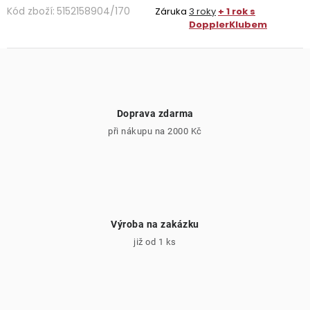
Kód zboží:
5152158904/170
Záruka
3 roky
+ 1 rok s
DopplerKlubem
Doprava zdarma
při nákupu na 2000 Kč
Výroba na zakázku
již od 1 ks