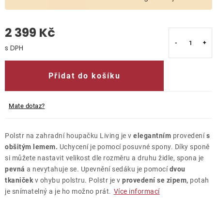
O nás
2 399 Kč
Kontakty
Měrná cena:
Přidat do košíku
Mate dotaz?
Polstr na zahradní houpačku Living je v
elegantním
provedení
s
obšitým lemem.
Uchycení je pomocí posuvné spony. Díky sponě
si můžete nastavit velikost dle rozměru a druhu židle, spona je
pevná
a nevytahuje se. Upevnění sedáku je pomocí
dvou
tkaniček
v ohybu polstru. Polstr je v
provedení se zipem,
potah
je snímatelný a je ho možno prát.
Více informací