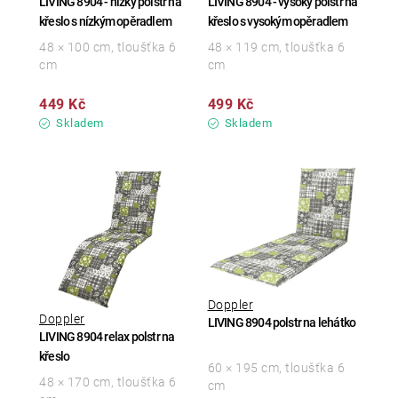
LIVING 8904 - nízký polstr na
LIVING 8904 - vysoký polstr na
křeslo s nízkým opěradlem
křeslo s vysokým opěradlem
48 × 100 cm, tloušťka 6
48 × 119 cm, tloušťka 6
cm
cm
449 Kč
499 Kč
Skladem
Skladem
Doppler
Doppler
LIVING 8904 polstr na lehátko
LIVING 8904 relax polstr na
křeslo
60 × 195 cm, tloušťka 6
48 × 170 cm, tloušťka 6
cm