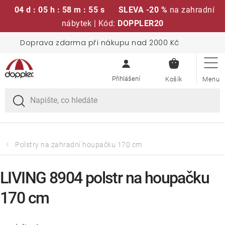
04 d : 05 h : 58 m : 55 s
SLEVA -20 %
na zahradní
nábytek | Kód:
DOPPLER20
Přejít
Doprava zdarma při nákupu nad 2000 Kč
Sedací soupravy
na
NÁKUPN
obsah
KOŠÍK
Slunečníky
Křesla a židle
Polstry a sedáky
Polstry na zahradní houpačku 170 cm
Stoly
LIVING 8904 polstr na houpačku
170 cm
Lavice a houpačky