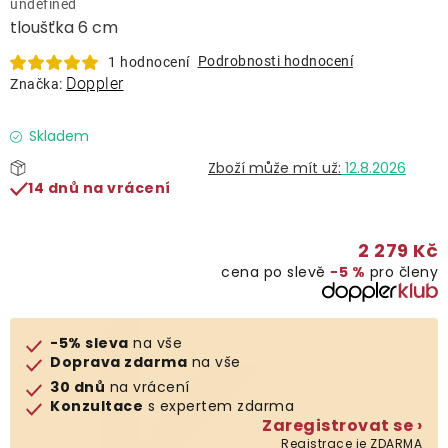
undefined
Lehátka
tloušťka 6 cm
Podrobnosti hodnocení
1 hodnocení
Doplňky
Doppler
Značka:
Deštníky
Skladem
12.8.2026
14 dnů na vrácení
Gastro produkty
2 279 Kč
Kolekce
cena po slevě
−5 %
pro členy
Prodávané značky
-5% sleva
na vše
Doprava zdarma
na vše
Klub výhod
30 dnů
na vrácení
Konzultace
s expertem zdarma
Zaregistrovat se ›
Naše katalogy
Registrace je ZDARMA