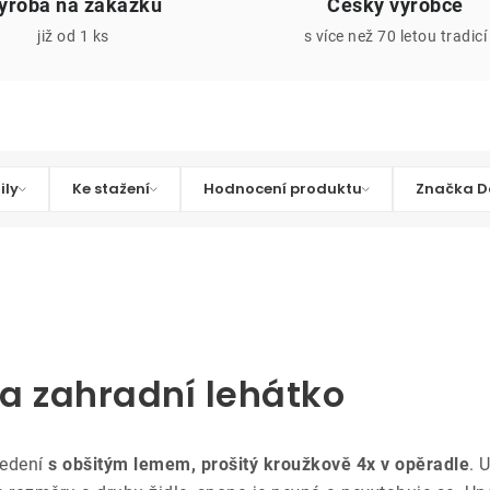
ýroba na zakázku
Český výrobce
již od 1 ks
s více než 70 letou tradicí
ily
Ke stažení
Hodnocení produktu
Značka D
na zahradní lehátko
vedení
s obšitým lemem, prošitý kroužkově 4x v opěradle
. 