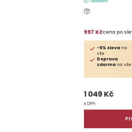
Skladem
997 Kč
cena po sl
-5% sleva
na
vše
Doprava
zdarma
na vše
1 049 Kč
Měrná cena:
Př