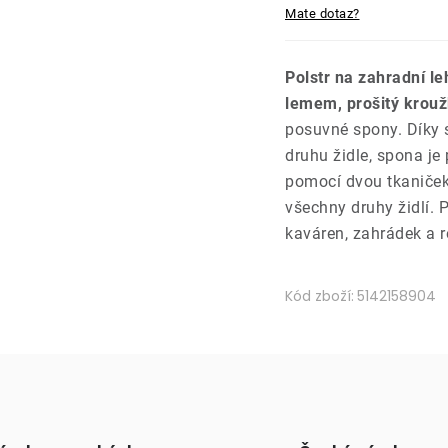
Mate dotaz?
Polstr na zahradní l
lemem, prošitý krouž
posuvné spony. Díky s
druhu židle, spona je
pomocí dvou tkaniček 
všechny druhy židlí.
kaváren, zahrádek a r
Kód zboží:
5142158904