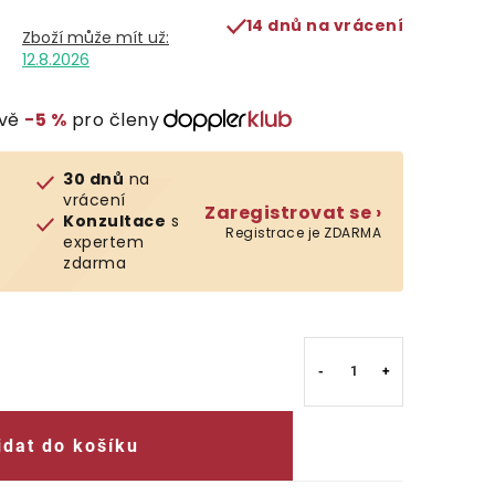
14 dnů na vrácení
12.8.2026
evě
−5 %
pro členy
30 dnů
na
vrácení
Zaregistrovat se ›
Konzultace
s
Registrace je ZDARMA
expertem
zdarma
idat do košíku