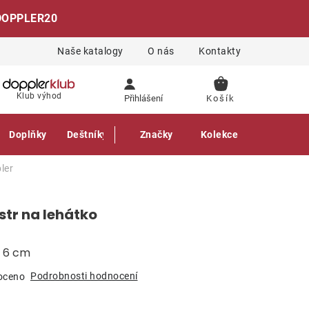
DOPPLER20
Naše katalogy
O nás
Kontakty
NÁKUPNÍ
Klub výhod
Přihlášení
KOŠÍK
Doplňky
Deštníky
Gastro produkty
Značky
Kolekce
ler
str na lehátko
a 6 cm
Podrobnosti hodnocení
oceno