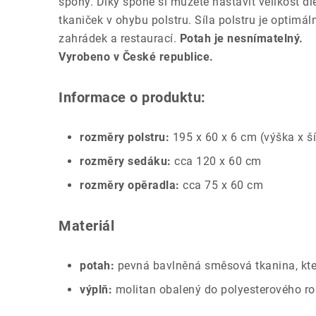
spony. Díky sponě si můžete nastavit velikost d
tkaniček v ohybu polstru. Síla polstru je optimá
zahrádek a restaurací.
Potah je nesnímatelný.
Vyrobeno v České republice.
Informace o produktu:
rozměry polstru:
195 x 60 x 6 cm (výška x ší
rozměry sedáku:
cca 120 x 60 cm
rozměry opěradla:
cca 75 x 60 cm
Materiál
potah:
pevná bavlněná směsová tkanina, kte
výplň:
molitan obalený do polyesterového r