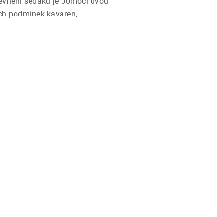
Upevnění sedáku je pomocí dvou
ných podmínek kaváren,