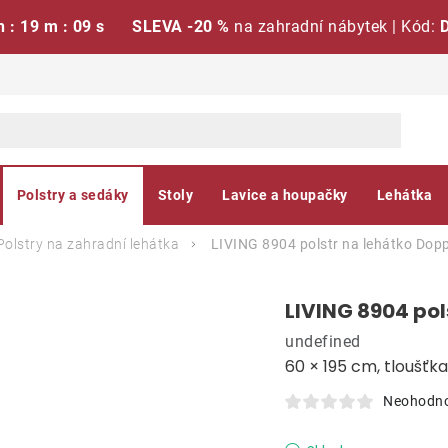
h : 19 m : 08 s
SLEVA -20 %
na zahradní nábytek | Kód:
Polstry a sedáky
Stoly
Lavice a houpačky
Lehátka
Polstry na zahradní lehátka
LIVING 8904 polstr na lehátko
Dopp
LIVING 8904 pol
undefined
60 × 195 cm, tloušťk
Neohodn