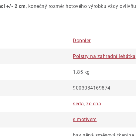
ncí +/- 2 cm
, konečný rozměr hotového výrobku vždy ovlivňu
Doppler
Polstry na zahradní lehátka
1.85 kg
9003034169874
šedá
,
zelená
s motivem
bavlněná směsová tkanina