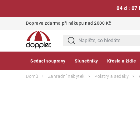
04 d : 07 
Přejít
Doprava zdarma při nákupu nad 2000 Kč
na
obsah
Sedací soupravy
Slunečníky
Křesla a židle
Domů
Zahradní nábytek
Polstry a sedáky