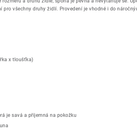
le rozměru a druhu židle, spona je pevná a nevytahuje se. 
lní pro všechny druhy židlí. Provedení je vhodné i do nároč
řka x tloušťka)
rá je savá a příjemná na pokožku
ouna