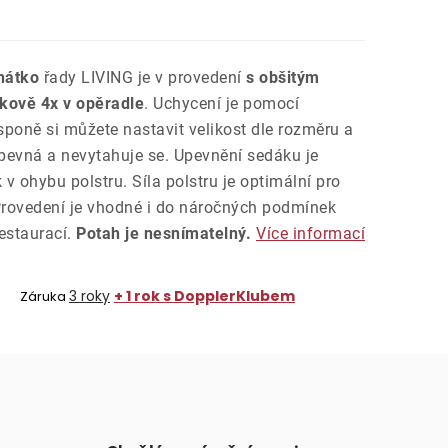
ehátko
řady LIVING je v provedení
s obšitým
kově 4x v opěradle
. Uchycení je pomocí
poně si můžete nastavit velikost dle rozměru a
 pevná a nevytahuje se. Upevnění sedáku je
v ohybu polstru. Síla polstru je optimální pro
 Provedení je vhodné i do náročných podmínek
estaurací.
Potah je nesnímatelný.
Více informací
3 roky
+ 1 rok s DopplerKlubem
Záruka