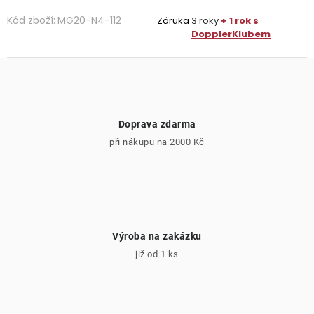
Kód zboží:
MG20-N4-112
Záruka
3 roky
+ 1 rok s
DopplerKlubem
Doprava zdarma
při nákupu na 2000 Kč
Výroba na zakázku
již od 1 ks