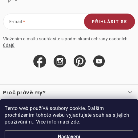
E-mail
PŘIHLÁSIT SE
Vložením e-mailu souhlasíte s
podmínkami ochrany osobních
údajů
Z
á
Proč právě my?
p
a
O nás
Důležité odkazy
Tento web používá soubory cookie. Dalším
Recenze
t
procházením tohoto webu vyjadřujete souhlas s jejich
Velkoobchod
í
používáním.. Více informací
zde
.
O nákupu
Vzorková prodejna
Vrácení a reklamace
Kontakty
Nastavení