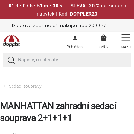
01 d : 07 h : 51 m : 29 s
SLEVA -20 %
na zahradní
nábytek | Kód:
DOPPLER20
Přejít
Doprava zdarma při nákupu nad 2000 Kč
Sedací soupravy
na
NÁKUPN
obsah
KOŠÍK
Slunečníky
Křesla a židle
Polstry a sedáky
Sedací soupravy
Stoly
MANHATTAN zahradní sedací
souprava 2+1+1+1
Lavice a houpačky