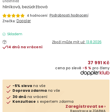
undefined
Lehátka
hliníková, bezúdržbová
Podrobnosti hodnocení
4 hodnocení
Doplňky
Doppler
Značka:
Deštníky
Skladem
13.8.2026
14 dnů na vrácení
Gastro produkty
37 991 Kč
Kolekce
cena po slevě
−5 %
pro členy
Prodávané značky
-5% sleva
na vše
Doprava zdarma
na vše
Klub výhod
30 dnů
na vrácení
Konzultace
s expertem zdarma
Zaregistrovat se ›
Naše katalogy
Registrace je ZDARMA