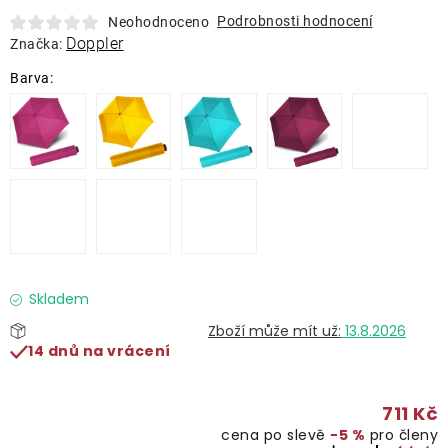
Lehátka
Podrobnosti hodnocení
Neohodnoceno
Doppler
Značka:
Doplňky
Deštníky
Gastro produkty
Kolekce
Skladem
Prodávané značky
13.8.2026
14 dnů na vrácení
Klub výhod
711 Kč
Naše katalogy
cena po slevě
−5 %
pro členy