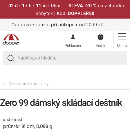
02 d : 17 h : 11 m : 04 s
SLEVA -20 %
na zahradní
nábytek | Kód:
DOPPLER20
Přejít
Doprava zdarma při nákupu nad 2000 Kč
Sedací soupravy
na
NÁKUPN
obsah
KOŠÍK
Slunečníky
Křesla a židle
Polstry a sedáky
Mechanické deštníky
Stoly
Zero 99 dámský skládací deštník
Lavice a houpačky
undefined
průměr 91 cm, 0,099 g