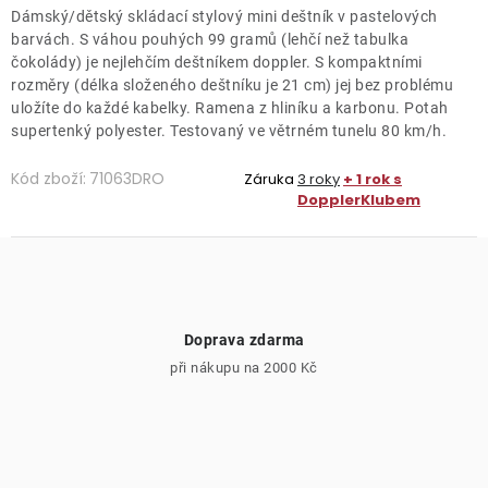
Dámský/dětský skládací stylový mini deštník v pastelových
barvách. S váhou pouhých 99 gramů (lehčí než tabulka
čokolády) je nejlehčím deštníkem doppler. S kompaktními
rozměry (délka složeného deštníku je 21 cm) jej bez problému
uložíte do každé kabelky. Ramena z hliníku a karbonu. Potah
supertenký polyester. Testovaný ve větrném tunelu 80 km/h.
Kód zboží:
71063DRO
Záruka
3 roky
+ 1 rok s
DopplerKlubem
Doprava zdarma
při nákupu na 2000 Kč