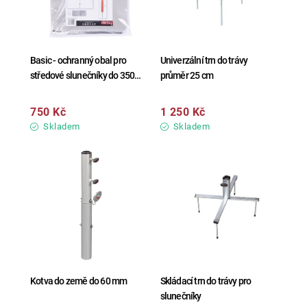
Basic - ochranný obal pro
Univerzální trn do trávy
středové slunečníky do 350
průměr 25 cm
cm
750 Kč
1 250 Kč
Skladem
Skladem
Kotva do země do 60 mm
Skládací trn do trávy pro
slunečníky