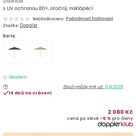
undefined
Lehátka
s UV ochranou 80+, otočný, naklápěcí
Podrobnosti hodnocení
Neohodnoceno
Doplňky
Doppler
Značka:
Deštníky
Gastro produkty
Kolekce
Skladem
13.8.2026
14 dnů na vrácení
Prodávané značky
2 080 Kč
Klub výhod
cena po slevě
−5 %
pro členy
Naše katalogy