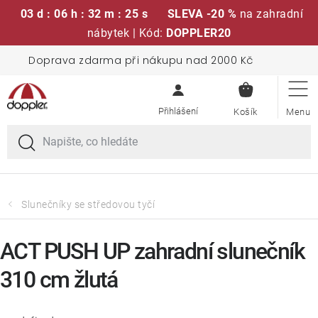
03 d : 06 h : 32 m : 24 s
SLEVA -20 %
na zahradní
nábytek | Kód:
DOPPLER20
Přejít
Doprava zdarma při nákupu nad 2000 Kč
Sedací soupravy
na
NÁKUPN
obsah
KOŠÍK
Slunečníky
Křesla a židle
Polstry a sedáky
Slunečníky se středovou tyčí
Stoly
ACT PUSH UP zahradní slunečník
310 cm žlutá
Lavice a houpačky