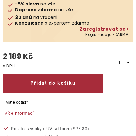
-5% sleva
na vše
Doprava zdarma
na vše
O nás
30 dnů
na vrácení
Konzultace
s expertem zdarma
Kontakty
Zaregistrovat se ›
Registrace je ZDARMA
2 189 Kč
Měrná cena:
Přidat do košíku
Mate dotaz?
Více informací
Potah s vysokým UV faktorem SPF 80+