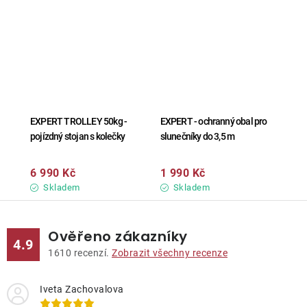
EXPERT TROLLEY 50kg -
EXPERT - ochranný obal pro
pojízdný stojan s kolečky
slunečníky do 3,5 m
6 990 Kč
1 990 Kč
Skladem
Skladem
Ověřeno zákazníky
4.9
1610
recenzí.
Zobrazit všechny recenze
Iveta Zachovalova