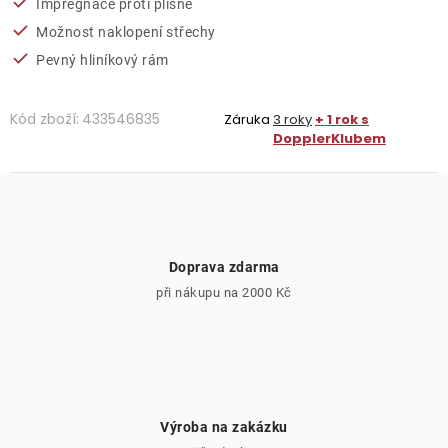
Impregnace proti plísně
Možnost naklopení střechy
Pevný hliníkový rám
Kód zboží:
433546835
Záruka
3 roky
+ 1 rok s
DopplerKlubem
Doprava zdarma
při nákupu na 2000 Kč
Výroba na zakázku