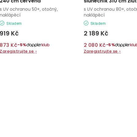
240 cm červená
slunečník 310 cm žlu
s UV ochranou 50+, otočný,
s UV ochranou 80+, otoč
naklápěcí
naklápěcí
Skladem
Skladem
919 Kč
2 189 Kč
873 Kč
2 080 Kč
−5%
−5%
Zaregistrujte se
›
Zaregistrujte se
›