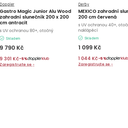
Doppler
Derby
Gastro Magic Junior Alu Wood
MEXICO zahradní slu
zahradní slunečník 200 x 200
200 cm červená
cm antracit
s UV ochranou 40+, otoč
naklápěcí
s UV ochranou 80+, otočný
Skladem
Skladem
1 099 Kč
9 790 Kč
1 044 Kč
9 301 Kč
−5%
−5%
Zaregistrujte se
›
Zaregistrujte se
›