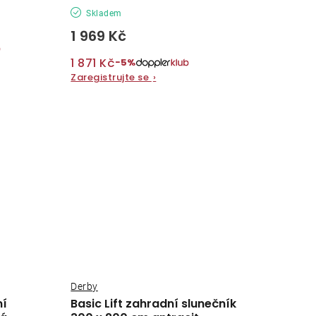
Skladem
1 969 Kč
1 871 Kč
−5%
Zaregistrujte se
›
Derby
ní
Basic Lift zahradní slunečník