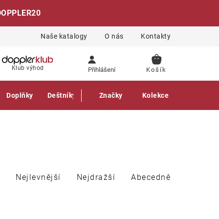
DOPPLER20
Naše katalogy
O nás
Kontakty
NÁKUPNÍ
Klub výhod
Přihlášení
KOŠÍK
Doplňky
Deštníky
Gastro produkty
Značky
Kolekce
Nejlevnější
Nejdražší
Abecedně