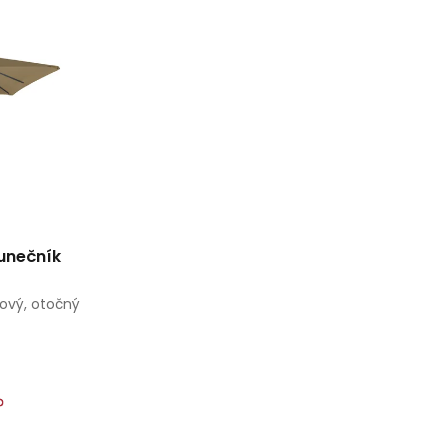
lunečník
kový, otočný