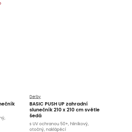
Derby
nečník
BASIC PUSH UP zahradní
slunečník 210 x 210 cm světle
šedá
ný,
s UV ochranou 50+, hliníkový,
otočný, naklápěcí