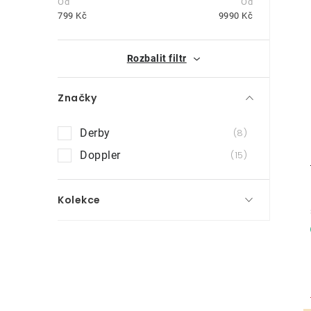
t
799
Kč
9990
Kč
r
i
Rozbalit filtr
a
n
Značky
n
Derby
8
í
Doppler
15
p
a
Kolekce
n
e
l