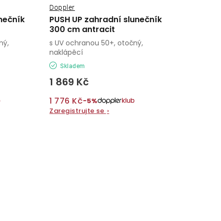
Doppler
nečník
PUSH UP zahradní slunečník
300 cm antracit
ný,
s UV ochranou 50+, otočný,
naklápěcí
Skladem
1 869 Kč
1 776 Kč
−5%
Zaregistrujte se
›