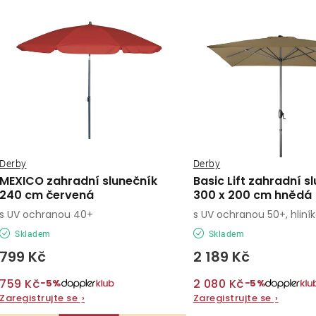
ý
e
p
n
í
s
p
p
r
r
o
o
Derby
Derby
d
MEXICO zahradní slunečník
Basic Lift zahradní s
d
240 cm červená
300 x 200 cm hnědá
u
s UV ochranou 40+
s UV ochranou 50+, hliní
u
k
Skladem
Skladem
k
t
799 Kč
2 189 Kč
t
ů
759 Kč
2 080 Kč
−5%
−5%
ů
Zaregistrujte se
›
Zaregistrujte se
›