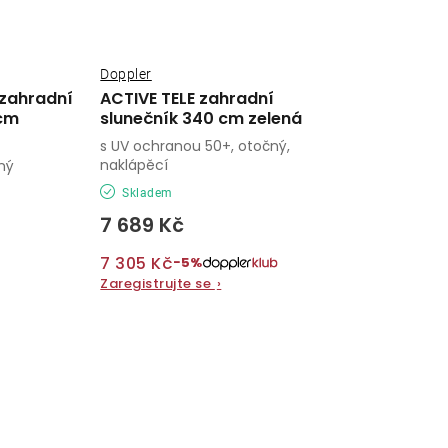
Doppler
 zahradní
ACTIVE TELE zahradní
 cm
slunečník 340 cm zelená
s UV ochranou 50+, otočný,
naklápěcí
ný
Skladem
7 689 Kč
7 305 Kč
−5%
Zaregistrujte se
›