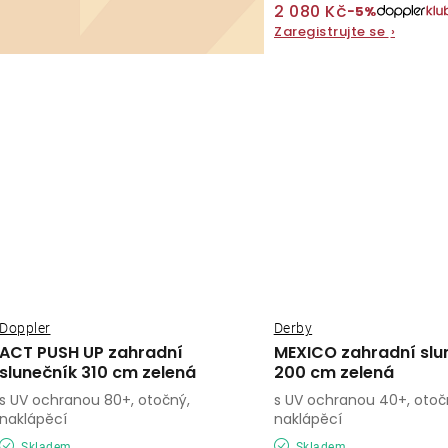
2 080 Kč
−5%
Zaregistrujte se
›
Doppler
Derby
ACT PUSH UP zahradní
MEXICO zahradní slu
slunečník 310 cm zelená
200 cm zelená
s UV ochranou 80+, otočný,
s UV ochranou 40+, otoč
naklápěcí
naklápěcí
Skladem
Skladem