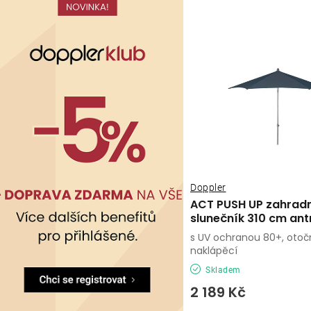
Doppler
ACT PUSH UP zahrad
slunečník 310 cm ant
s UV ochranou 80+, otoč
naklápěcí
Skladem
2 189 Kč