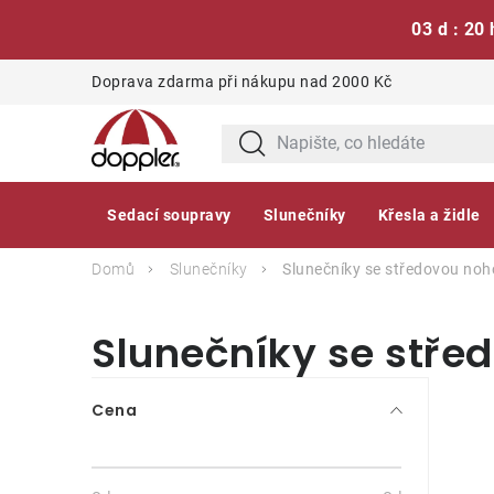
03 d : 20 
Přejít
Doprava zdarma při nákupu nad 2000 Kč
na
obsah
Sedací soupravy
Slunečníky
Křesla a židle
Domů
Slunečníky
Slunečníky se středovou noh
Slunečníky se stře
P
Cena
o
s