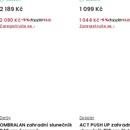
2 189 Kč
1 099 Kč
2 080 Kč
1 044 Kč
−5%
−5%
Zaregistrujte se
›
Zaregistrujte se
›
Derby
Doppler
OMBRALAN zahradní slunečník
ACT PUSH UP zahrad