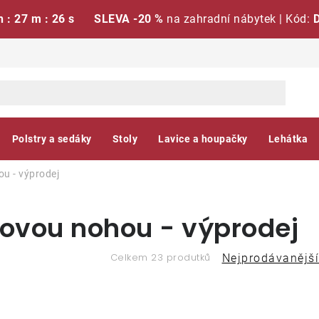
h : 27 m : 25 s
SLEVA -20 %
na zahradní nábytek | Kód:
Polstry a sedáky
Stoly
Lavice a houpačky
Lehátka
ou - výprodej
dovou nohou - výprodej
Ř
Celkem 23 produtků
Nejprodávanější
a
V
z