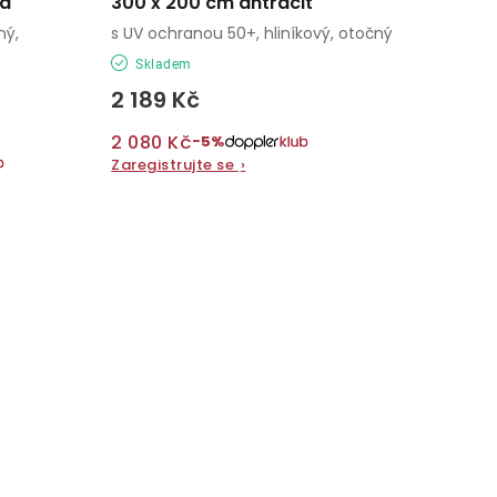
tá
300 x 200 cm antracit
ný,
s UV ochranou 50+, hliníkový, otočný
Skladem
2 189 Kč
2 080 Kč
−5%
Zaregistrujte se
›