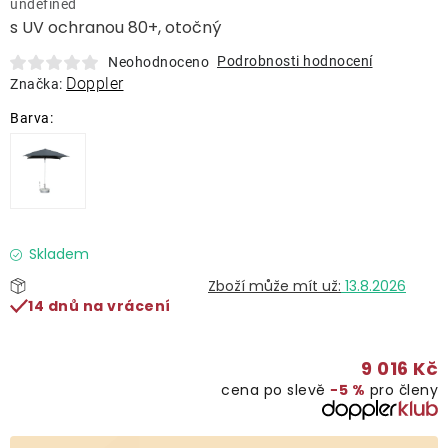
undefined
Lehátka
s UV ochranou 80+, otočný
Podrobnosti hodnocení
Neohodnoceno
Doplňky
Doppler
Značka:
Deštníky
Gastro produkty
Kolekce
Skladem
13.8.2026
14 dnů na vrácení
Prodávané značky
9 016 Kč
Klub výhod
cena po slevě
−5 %
pro členy
Naše katalogy