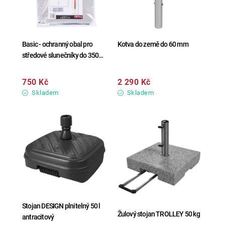
Basic - ochranný obal pro
Kotva do země do 60 mm
středové slunečníky do 350
cm
750 Kč
2 290 Kč
Skladem
Skladem
Stojan DESIGN plnitelný 50 l
Žulový stojan TROLLEY 50 kg
antracitový