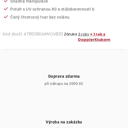
Snadná manipulace
Potah s UV ochranou 80 a stálobarevností 6
Čistý čtvercový tvar bez volánu
Kód zboží:
478529ELMWOV820
Záruka
3 roky
+ 1 rok s
DopplerKlubem
Doprava zdarma
při nákupu na 2000 Kč
Výroba na zakázku