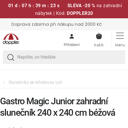
01 d : 07 h : 39 m : 22 s
SLEVA -20 %
na zahradní
nábytek | Kód:
DOPPLER20
Přejít
Doprava zdarma při nákupu nad 2000 Kč
Sedací soupravy
na
NÁKUPN
obsah
KOŠÍK
Slunečníky
Křesla a židle
Polstry a sedáky
Slunečníky se středovou tyčí
Stoly
Gastro Magic Junior zahradní
slunečník 240 x 240 cm béžová
Lavice a houpačky