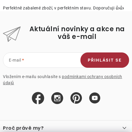
Perfektně zabalené zboží, v perfektním stavu. Doporučuji 👍👍
Aktuální novinky a akce na
váš e-mail
E-mail
PŘIHLÁSIT SE
Vložením e-mailu souhlasíte s
podmínkami ochrany osobních
údajů
Z
á
Proč právě my?
p