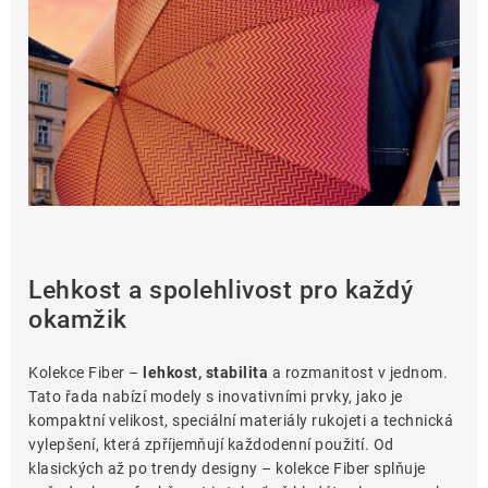
Lehátka
Doplňky
Deštníky
Gastro produkty
Kolekce
Lehkost a spolehlivost pro každý
okamžik
Prodávané značky
Kolekce Fiber –
lehkost, stabilita
a rozmanitost v jednom.
Tato řada nabízí modely s inovativními prvky, jako je
Klub výhod
kompaktní velikost, speciální materiály rukojeti a technická
vylepšení, která zpříjemňují každodenní použití. Od
klasických až po trendy designy – kolekce Fiber splňuje
Naše katalogy