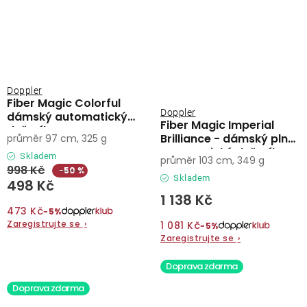
Doppler
Fiber Magic Colorful
Doppler
dámský automatický
Fiber Magic Imperial
deštník
Brilliance - dámský plně
průměr 97 cm, 325 g
automatický deštník
Skladem
průměr 103 cm, 349 g
998 Kč
−50 %
Skladem
498 Kč
1 138 Kč
473 Kč
−5%
Zaregistrujte se
›
1 081 Kč
−5%
Zaregistrujte se
›
Doprava zdarma
Doprava zdarma