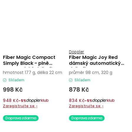
Doppler
Fiber Magic Compact
Fiber Magic Joy Red
Simply Black - plně
dámský automatický
automatický deštník
deštník
hmotnost 177 g, délka 22 cm
průměr 98 cm, 320 g
Skladem
Skladem
998 Kč
878 Kč
948 Kč
834 Kč
−5%
−5%
Zaregistrujte se
›
Zaregistrujte se
›
Doprava zdarma
Doprava zdarma