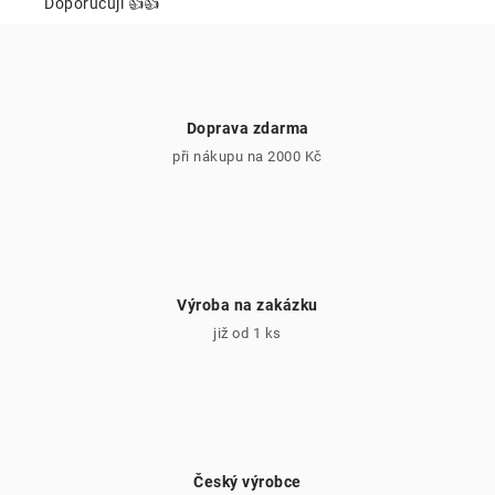
ý
Doporučuji 👍👍
p
i
s
u
Doprava zdarma
při nákupu na 2000 Kč
Výroba na zakázku
již od 1 ks
Český výrobce