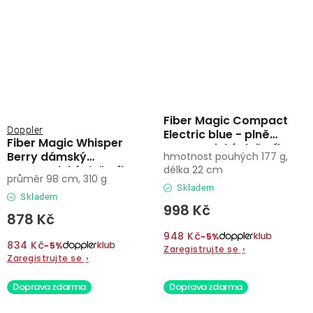
Fiber Magic Compact
Doppler
Electric blue - plně
Fiber Magic Whisper
automatický deštník
Berry dámský
hmotnost pouhých 177 g,
automatický deštník
délka 22 cm
průměr 98 cm, 310 g
Skladem
Skladem
998 Kč
878 Kč
948 Kč
−5%
834 Kč
−5%
Zaregistrujte se
›
Zaregistrujte se
›
Doprava zdarma
Doprava zdarma