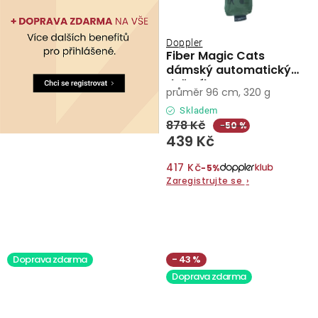
Doppler
Fiber Magic Cats
dámský automatický
deštník
průměr 96 cm, 320 g
Skladem
878 Kč
−50 %
439 Kč
417 Kč
−5%
Zaregistrujte se
›
Doprava zdarma
43 %
Doprava zdarma