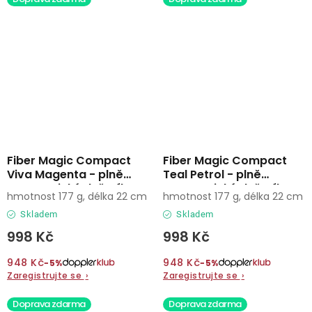
Fiber Magic Compact
Fiber Magic Compact
Viva Magenta - plně
Teal Petrol - plně
automatický deštník
automatický deštník
hmotnost 177 g, délka 22 cm
hmotnost 177 g, délka 22 cm
Skladem
Skladem
998 Kč
998 Kč
948 Kč
948 Kč
−5%
−5%
Zaregistrujte se
›
Zaregistrujte se
›
Doprava zdarma
Doprava zdarma