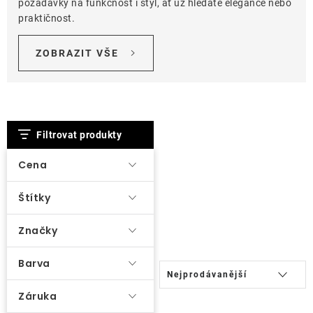
požadavky na funkčnost i styl, ať už hledáte elegance nebo
praktičnost.
O nás
ZOBRAZIT VŠE
Kontakty
V
Filtrovat produkty
ý
p
Cena
i
Štítky
s
p
Značky
r
o
Barva
Ř
Nejprodávanější
d
a
Záruka
u
z