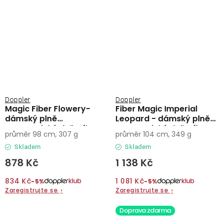
Doppler
Doppler
Magic Fiber Flowery-
Fiber Magic Imperial
dámský plně
Leopard - dámský plně
automatický deštník
automatický deštník
průměr 98 cm, 307 g
průměr 104 cm, 349 g
Skladem
Skladem
878 Kč
1 138 Kč
834 Kč
1 081 Kč
−5%
−5%
Zaregistrujte se
›
Zaregistrujte se
›
Doprava zdarma