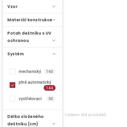
k
e
Vzor
t
n
ů
Materiál konstrukce
í
p
Potah deštníku s UV
r
ochranou
o
d
Systém
u
k
mechanický
160
t
plně automatický
ů
144
vystřelovací
50
Celkem 144 produtků
Délka složeného
deštníku (cm)