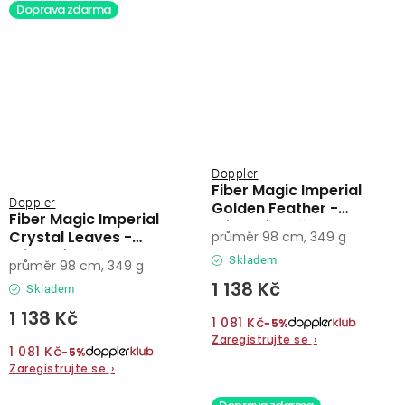
Doprava zdarma
Doppler
Fiber Magic Imperial
Doppler
Golden Feather -
Fiber Magic Imperial
dámský plně
Crystal Leaves -
průměr 98 cm, 349 g
automatický deštník
dámský plně
Skladem
průměr 98 cm, 349 g
automatický deštník
1 138 Kč
Skladem
1 138 Kč
1 081 Kč
−5%
Zaregistrujte se
›
1 081 Kč
−5%
Zaregistrujte se
›