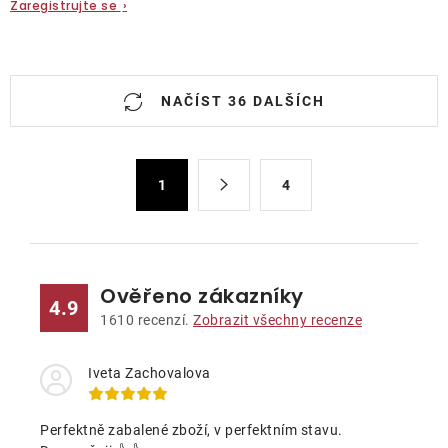
Zaregistrujte se
›
O
NAČÍST 36 DALŠÍCH
v
l
á
S
d
1
4
t
a
r
c
á
n
í
k
p
Ověřeno zákazníky
4.9
o
r
1610
recenzí.
Zobrazit všechny recenze
v
v
á
k
Iveta Zachovalova
n
y
í
v
Perfektně zabalené zboží, v perfektním stavu.