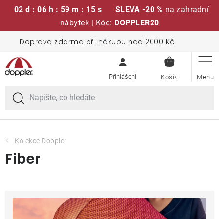
02 d : 06 h : 59 m : 14 s
SLEVA -20 %
na zahradní
nábytek | Kód:
DOPPLER20
Přejít
Doprava zdarma při nákupu nad 2000 Kč
Sedací soupravy
na
NÁKUPN
obsah
KOŠÍK
Slunečníky
Křesla a židle
Polstry a sedáky
Kolekce Doppler
Fiber
Stoly
Lavice a houpačky