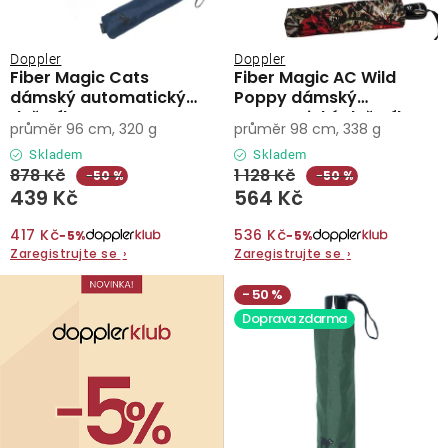
Doppler
Doppler
Fiber Magic Cats
Fiber Magic AC Wild
dámský automatický
Poppy dámský
deštník
automatický deštník
průměr 96 cm, 320 g
průměr 98 cm, 338 g
Skladem
Skladem
878 Kč
1 128 Kč
−50 %
−50 %
439 Kč
564 Kč
417 Kč
536 Kč
−5%
−5%
Zaregistrujte se
›
Zaregistrujte se
›
50 %
Doprava zdarma